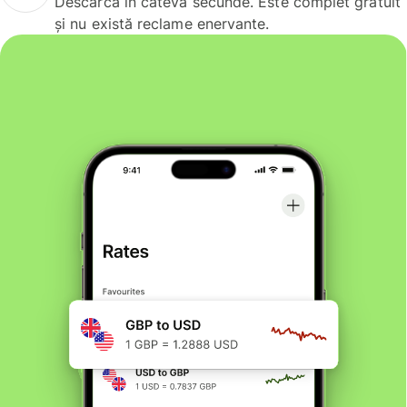
Descarcă în câteva secunde. Este complet gratuit
și nu există reclame enervante.