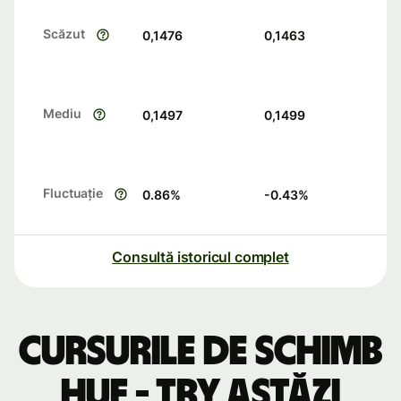
Scăzut
0,1476
0,1463
Mediu
0,1497
0,1499
Fluctuație
0.86
%
-0.43
%
Consultă istoricul complet
Cursurile de schimb
HUF - TRY astăzi