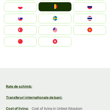
România
Polska
Россия
Slovensko
Ruoŧŧa
ไทย
Türkiye
United States
Vietnam
中国
中國香港特別行政區
Rate de schimb:
Transferuri internaționale de bani:
Cost of living:
Cost of living in United Kingdom