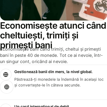
Economisește atunci când
cheltuiești, trimiți și
primești bani
Economisește bani când trimiți, cheltui și primești
bani în peste 40 de monede. Tot ce ai nevoie, într-
un singur cont, oricând ai nevoie.
Gestionează banii din mers, la nivel global.
Păstrează-ți monedele la îndemână în același loc
și convertește-le în câteva secunde.
Un card internațional de debit