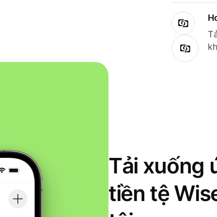
Ho
Tả
kh
Tải xuống 
tiền tệ Wi