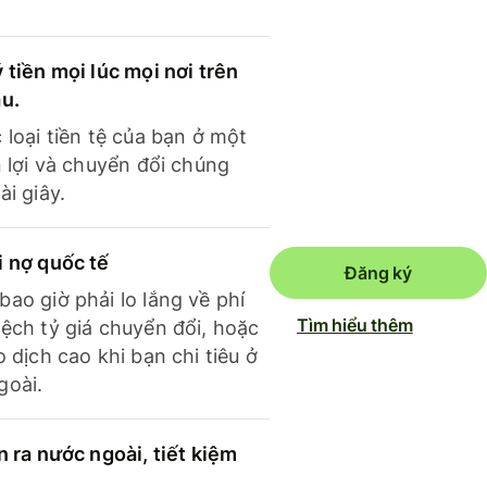
 tiền mọi lúc mọi nơi trên
ầu.
 loại tiền tệ của bạn ở một
n lợi và chuyển đổi chúng
ài giây.
i nợ quốc tế
Đăng ký
ao giờ phải lo lắng về phí
Tìm hiểu thêm
ệch tỷ giá chuyển đổi, hoặc
o dịch cao khi bạn chi tiêu ở
goài.
n ra nước ngoài, tiết kiệm