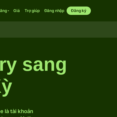
năng
Giá
Trợ giúp
Đăng nhập
Đăng ký
ry sang
Kỳ
 là tài khoản