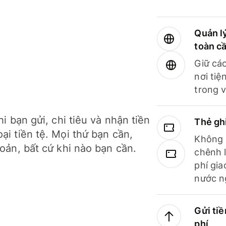
Quản lý
toàn c
Giữ các
nơi tiệ
trong v
hi bạn gửi, chi tiêu và nhận tiền
Thẻ gh
ại tiền tệ. Mọi thứ bạn cần,
Không b
hoản, bất cứ khi nào bạn cần.
chênh l
phí gia
nước n
Gửi tiề
phí