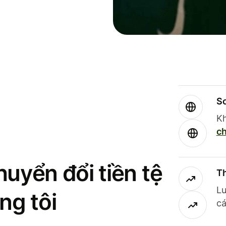
So
Kh
ch
uyển đổi tiền tệ
Th
Lư
ng tôi
cá