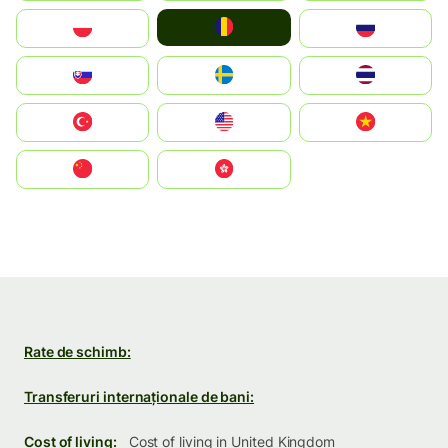
România
Polska
Россия
Slovensko
Ruoŧŧa
ไทย
Türkiye
United States
Vietnam
中国
中國香港特別行政區
Rate de schimb:
Transferuri internaționale de bani:
Cost of living:
Cost of living in United Kingdom