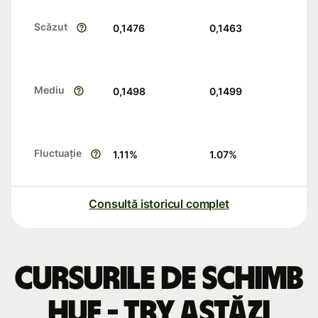
Scăzut
0,1476
0,1463
Mediu
0,1498
0,1499
Fluctuație
1.11
%
1.07
%
Consultă istoricul complet
Cursurile de schimb
HUF - TRY astăzi