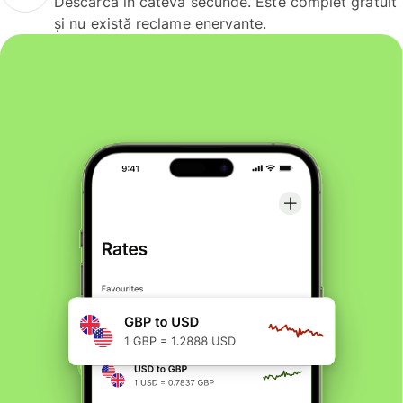
Descarcă în câteva secunde. Este complet gratuit
și nu există reclame enervante.