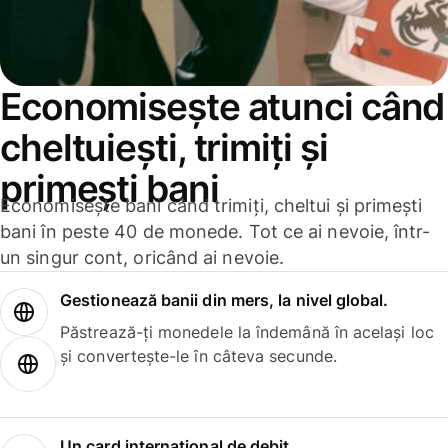
Economisește atunci când
cheltuiești, trimiți și
primești bani
Economisește bani când trimiți, cheltui și primești
bani în peste 40 de monede. Tot ce ai nevoie, într-
un singur cont, oricând ai nevoie.
Gestionează banii din mers, la nivel global.
Păstrează-ți monedele la îndemână în același loc
și convertește-le în câteva secunde.
Un card internațional de debit