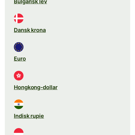
Bulgarisk lev
Dansk krona
Euro
Hongkong-dollar
Indisk rupie