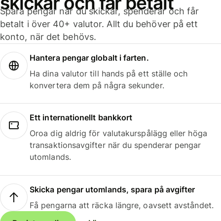
skickar och får betalt
Spara pengar när du skickar, spenderar och får
betalt i över 40+ valutor. Allt du behöver på ett
konto, när det behövs.
Hantera pengar globalt i farten.
Ha dina valutor till hands på ett ställe och
konvertera dem på några sekunder.
Ett internationellt bankkort
Oroa dig aldrig för valutakurspålägg eller höga
transaktionsavgifter när du spenderar pengar
utomlands.
Skicka pengar utomlands, spara på avgifter
Få pengarna att räcka längre, oavsett avståndet.