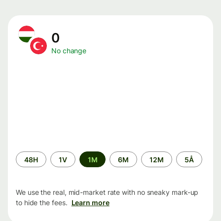
0
No change
Time
48H
1V
1M
6M
12M
5Å
period
We use the real, mid-market rate with no sneaky mark-up
to hide the fees.
Learn more