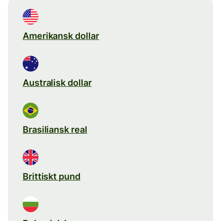
Amerikansk dollar
Australisk dollar
Brasiliansk real
Brittiskt pund