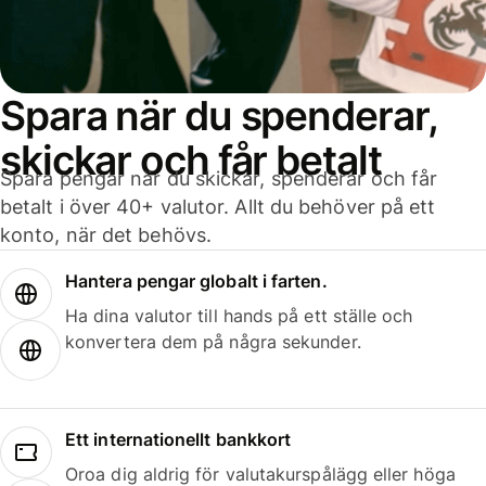
Spara när du spenderar,
skickar och får betalt
Spara pengar när du skickar, spenderar och får
betalt i över 40+ valutor. Allt du behöver på ett
konto, när det behövs.
Hantera pengar globalt i farten.
Ha dina valutor till hands på ett ställe och
konvertera dem på några sekunder.
Ett internationellt bankkort
Oroa dig aldrig för valutakurspålägg eller höga