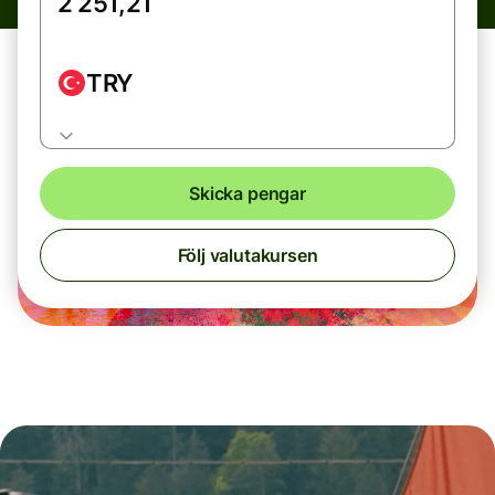
TRY
Skicka pengar
Följ valutakursen