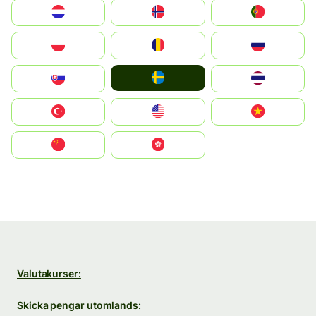
Nederland
Norge
Portugal
Polska
România
Россия
Ruoŧŧa
Slovensko
ไทย
Türkiye
United States
Vietnam
中国
中國香港特別行政區
Valutakurser:
Skicka pengar utomlands: