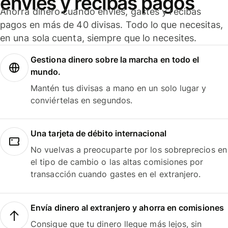
envíes y recibas pagos
Ahorra dinero cuando envíes, gastes y recibas
pagos en más de 40 divisas. Todo lo que necesitas,
en una sola cuenta, siempre que lo necesites.
Gestiona dinero sobre la marcha en todo el
mundo.
Mantén tus divisas a mano en un solo lugar y
conviértelas en segundos.
Una tarjeta de débito internacional
No vuelvas a preocuparte por los sobreprecios en
el tipo de cambio o las altas comisiones por
transacción cuando gastes en el extranjero.
Envía dinero al extranjero y ahorra en comisiones
Consigue que tu dinero llegue más lejos, sin