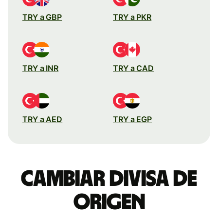
TRY a GBP
TRY a PKR
TRY a INR
TRY a CAD
TRY a AED
TRY a EGP
Cambiar divisa de
origen