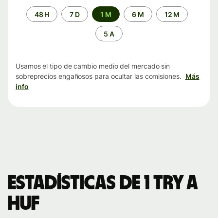
Periodo
48 H
7 D
1 M
6 M
12 M
de
tiempo
5 A
Usamos el tipo de cambio medio del mercado sin
sobreprecios engañosos para ocultar las comisiones.
Más
info
Estadísticas de 1 TRY a
HUF