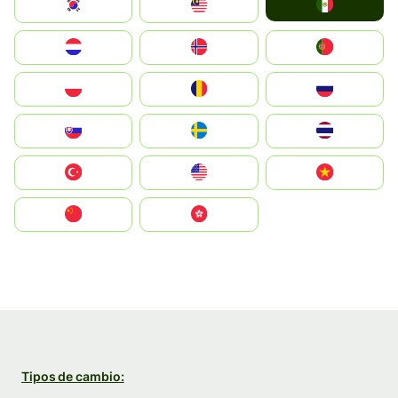
Mexico
South Korea
Malay
Nederland
Norge
Portugal
Polska
România
Россия
Slovensko
Ruoŧŧa
ไทย
Türkiye
United States
Vietnam
中国
中國香港特別行政區
Tipos de cambio: