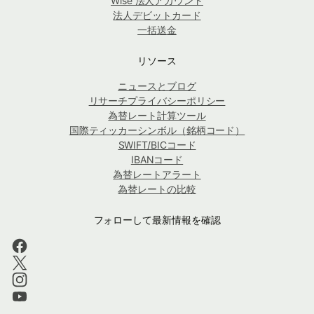
Wise 法人アカウント
法人デビットカード
一括送金
リソース
ニュースとブログ
リサーチプライバシーポリシー
為替レート計算ツール
国際ティッカーシンボル（銘柄コード）
SWIFT/BICコード
IBANコード
為替レートアラート
為替レートの比較
フォローして最新情報を確認