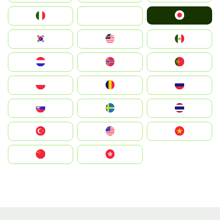
Japan
Italia
JA
South Korea
Malay
Mexico
Nederland
Norge
Portugal
Polska
România
Россия
Slovensko
Ruoŧŧa
ไทย
Türkiye
United States
Vietnam
中国
中國香港特別行政區