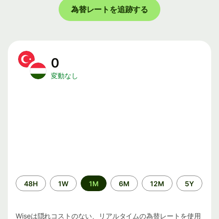
為替レートを追跡する
0
変動なし
期
48H
1W
1M
6M
12M
5Y
間
Wiseは隠れコストのない、リアルタイムの為替レートを使用