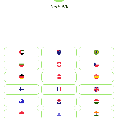
もっと見る
الإمارات العربية المتحدة
Australia
Brazil
България
Switzerland
Czechia
Deutschland
Denmark
España
Suomi
France
United Kingdom
Greece
Hrvatska
Magyarország
Indonesia
Israel
India