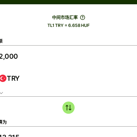
中间市场汇率
TL1 TRY = 6.658 HUF
额
TRY
算为