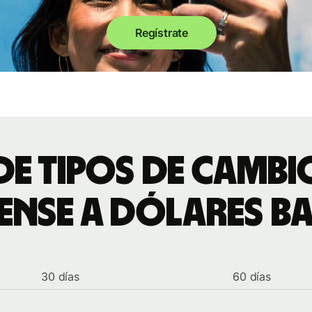
Regístrate
de tipos de camb
ense a dólares 
30 días
60 días