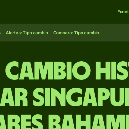
Func
s
Alertas: Tipo cambio
Compara: Tipo cambio
e Cambio Hi
ar singapu
ares baham