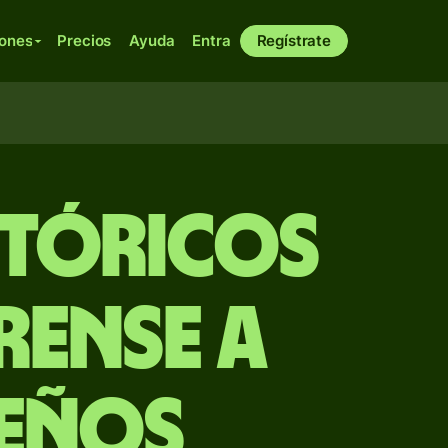
iones
Precios
Ayuda
Entra
Regístrate
stóricos
rense a
eños