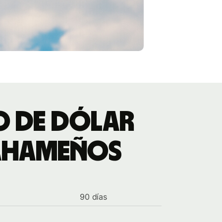
io de dólar
bahameños
90 días