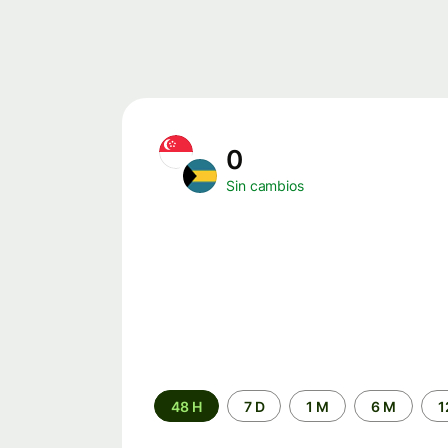
0
Sin cambios
Periodo
48 H
7 D
1 M
6 M
1
de
tiempo