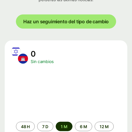
Haz un seguimiento del tipo de cambio
0
Sin cambios
Periodo
48 H
7 D
1 M
6 M
12 M
de