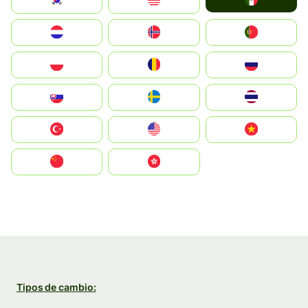
South Korea
Malay
Nederland
Norge
Portugal
Polska
România
Россия
Slovensko
Ruoŧŧa
ไทย
Türkiye
United States
Vietnam
中国
中國香港特別行政區
Tipos de cambio: