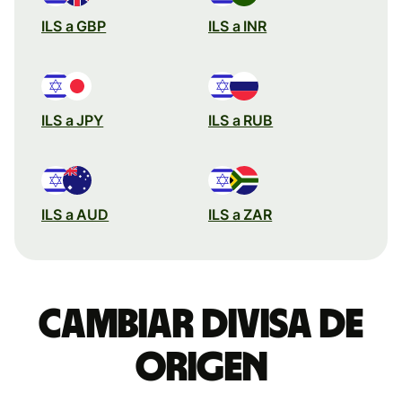
ILS a GBP
ILS a INR
ILS a JPY
ILS a RUB
ILS a AUD
ILS a ZAR
Cambiar divisa de
origen