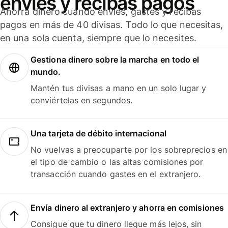
envíes y recibas pagos
Ahorra dinero cuando envíes, gastes y recibas
pagos en más de 40 divisas. Todo lo que necesitas,
en una sola cuenta, siempre que lo necesites.
Gestiona dinero sobre la marcha en todo el
mundo.
Mantén tus divisas a mano en un solo lugar y
conviértelas en segundos.
Una tarjeta de débito internacional
No vuelvas a preocuparte por los sobreprecios en
el tipo de cambio o las altas comisiones por
transacción cuando gastes en el extranjero.
Envía dinero al extranjero y ahorra en comisiones
Consigue que tu dinero llegue más lejos, sin