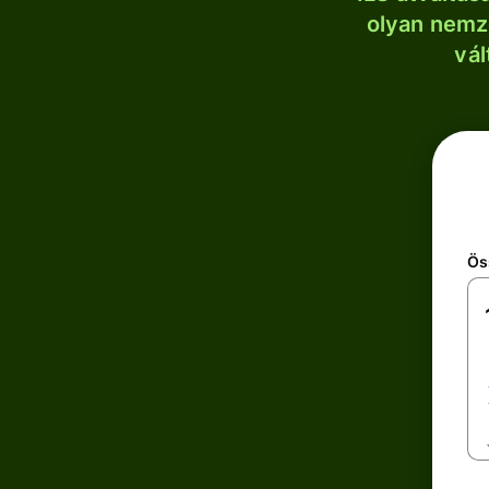
olyan nemze
vál
Ös