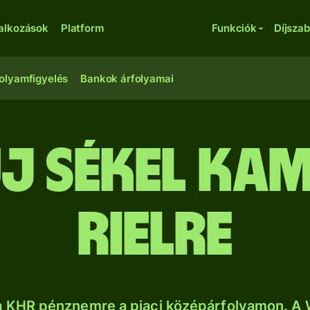
lalkozások
Platform
Funkciók
Díjsza
olyamfigyelés
Bankok árfolyamai
 új sékel ka
rielre
sa KHR pénznemre a piaci középárfolyamon. A 