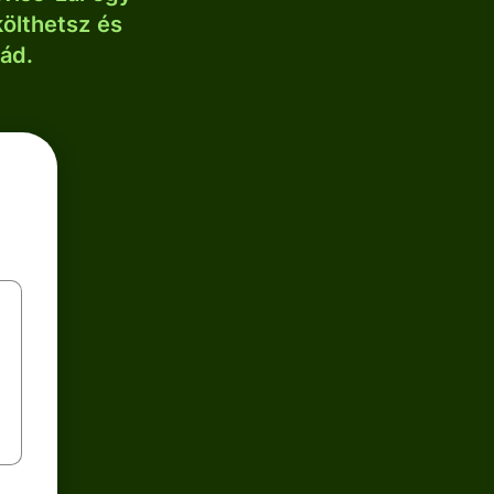
költhetsz és
lád.