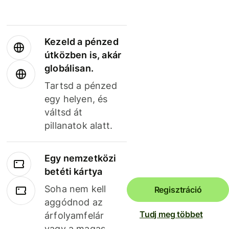
Kezeld a pénzed
útközben is, akár
globálisan.
Tartsd a pénzed
egy helyen, és
váltsd át
pillanatok alatt.
Egy nemzetközi
betéti kártya
Soha nem kell
Regisztráció
aggódnod az
Tudj meg többet
árfolyamfelár
vagy a magas