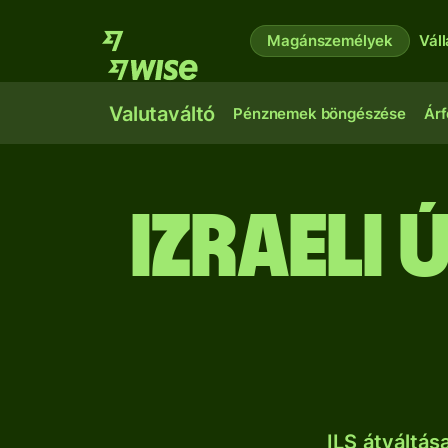
Magánszemélyek
Vál
Valutaváltó
Pénznemek böngészése
Árf
izraeli
ILS átváltá