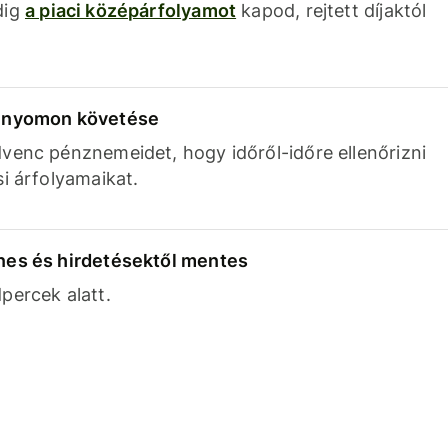
dig
a piaci középárfolyamot
kapod, rejtett díjaktól
k nyomon követése
venc pénznemeidet, hogy időről-időre ellenőrizni
si árfolyamaikat.
nes és hirdetésektől mentes
percek alatt.