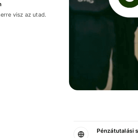
n
rre visz az utad.
Pénzátutalási 