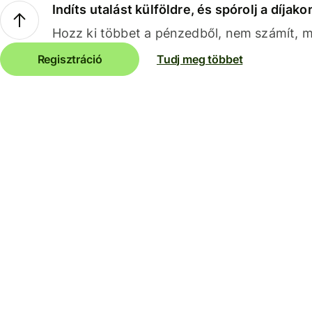
Indíts utalást külföldre, és spórolj a díjako
Hozz ki többet a pénzedből, nem számít, me
Regisztráció
Tudj meg többet