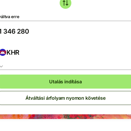
áltva erre
KHR
Utalás indítása
Átváltási árfolyam nyomon követése