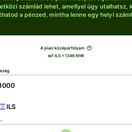
tközi számlád lehet, amellyel úgy utalhatsz, 
thatod a pénzed, mintha lenne egy helyi szám
A piaci középárfolyam
₪1 ILS = 1346 KHR
szeg
ILS