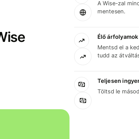
A Wise-zal min
mentesen.
Wise
Élő árfolyamo
Mentsd el a ked
tudd az átváltá
Teljesen ingye
Töltsd le másod