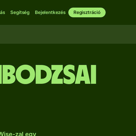
bás
Segítség
Bejelentkezés
Regisztráció
mbodzsai
Wise-zal egy