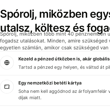
Spórolj, miközben eg
utalsz, költesz és fog
Spórolj, miközben több mint 40 pénznemben ut
fogadsz utalásokat. Minden, amire szükséged 
egyetlen számlán, amikor csak szükséged van 
Kezeld a pénzed útközben is, akár globális
Tartsd a pénzed egy helyen, és váltsd át pil
Egy nemzetközi betéti kártya
Soha nem kell aggódnod az árfolyamfelár 
díjak miatt.