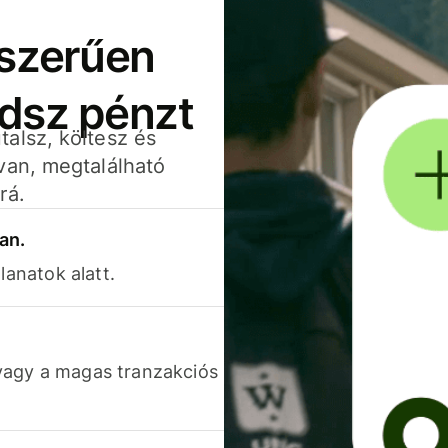
yszerűen
adsz pénzt
alsz, költesz és
van, megtalálható
rá.
an.
lanatok alatt.
vagy a magas tranzakciós