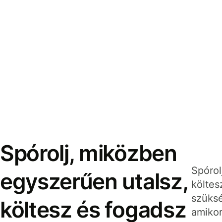
Spórolj, miközben
Spórol
egyszerűen utalsz,
költes
szüksé
költesz és fogadsz
amikor