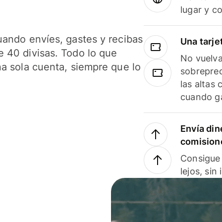
lugar y c
uando envíes, gastes y recibas
Una tarje
 40 divisas. Todo lo que
No vuelva
na sola cuenta, siempre que lo
sobreprec
las altas
cuando ga
Envía din
comision
Consigue 
lejos, sin