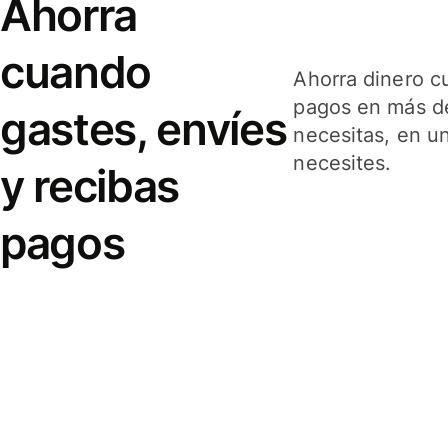
Ahorra
cuando
Ahorra dinero c
pagos en más de
gastes, envíes
necesitas, en u
necesites.
y recibas
pagos