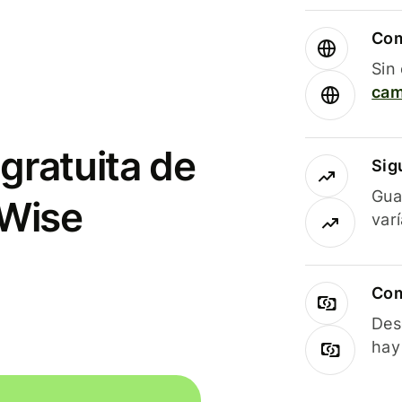
Com
Sin
cam
gratuita de
Sig
Gua
 Wise
var
Com
Des
hay