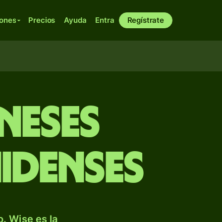
iones
Precios
Ayuda
Entra
Regístrate
neses
idenses
. Wise es la