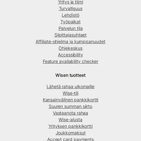
Yritys ja tiimi
Turvallisuus
Lehdistö
Työpaikat
Palvelun tila
Sijoittajasuhteet
Affiliate-ohjelma ja kumppanuudet
Ohjekeskus
Accessibility
Feature availability checker
Wisen tuotteet
Lähetä rahaa ulkomaille
Wise-tili
Kansainvälinen pankkikortti
Suuren summan siirto
Vastaanota rahaa
Wise-alusta
Yrityksen pankkikortti
Joukkomaksut
Accept card payments