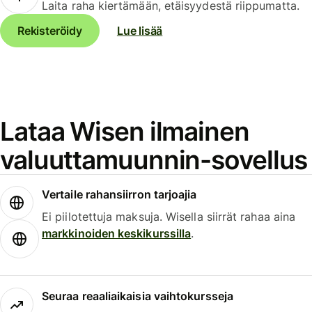
Laita raha kiertämään, etäisyydestä riippumatta.
Rekisteröidy
Lue lisää
Lataa Wisen ilmainen
valuuttamuunnin-sovellus
Vertaile rahansiirron tarjoajia
Ei piilotettuja maksuja. Wisella siirrät rahaa aina
markkinoiden keskikurssilla
.
Seuraa reaaliaikaisia vaihtokursseja