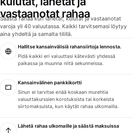
kulutat, lähetät ja
vastaanotat rahaa
Säästä rahaa kun lähetät, kulutat ja vastaanotat
varoja yli 40 valuutassa. Kaikki tarvitsemasi löytyy
aina yhdeltä ja samalta tilillä.
Hallitse kansainvälisiä rahansiirtoja lennosta.
Pidä kaikki eri valuuttasi kätevästi yhdessä
paikassa ja muunna niitä sekunneissa.
Kansainvälinen pankkikortti
Sinun ei tarvitse enää koskaan murehtia
valuuttakurssien korotuksista tai korkeista
siirtomaksuista, kun käytät rahaa ulkomailla.
Lähetä rahaa ulkomaille ja säästä maksuissa