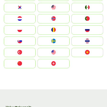
South Korea
Malay
Mexico
Nederland
Norge
Portugal
Polska
România
Россия
Slovensko
Ruoŧŧa
ไทย
Türkiye
United States
Vietnam
中国
中國香港特別行政區