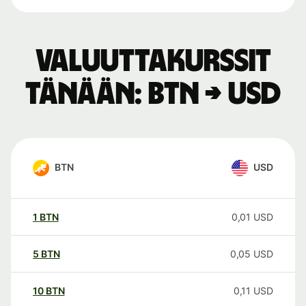
Valuuttakurssit
tänään: BTN → USD
BTN
USD
1
BTN
0,01
USD
5
BTN
0,05
USD
10
BTN
0,11
USD