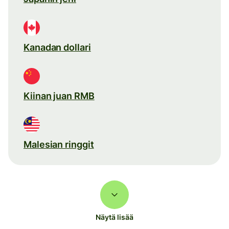
Kanadan dollari
Kiinan juan RMB
Malesian ringgit
Näytä lisää