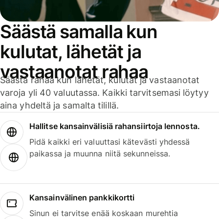
Säästä samalla kun
kulutat, lähetät ja
vastaanotat rahaa
Säästä rahaa kun lähetät, kulutat ja vastaanotat
varoja yli 40 valuutassa. Kaikki tarvitsemasi löytyy
aina yhdeltä ja samalta tilillä.
Hallitse kansainvälisiä rahansiirtoja lennosta.
Pidä kaikki eri valuuttasi kätevästi yhdessä
paikassa ja muunna niitä sekunneissa.
Kansainvälinen pankkikortti
Sinun ei tarvitse enää koskaan murehtia