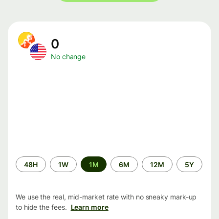
0
No change
Time
48H
1W
1M
6M
12M
5Y
period
We use the real, mid-market rate with no sneaky mark-up
to hide the fees.
Learn more