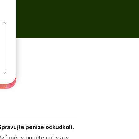
Spravujte peníze odkudkoli.
Své měny budete mít vždy