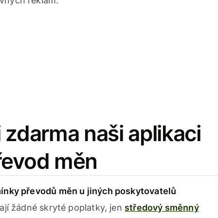
avných reklam.
 zdarma naši aplikaci
řevod měn
ínky převodů měn u jiných poskytovatelů
ají žádné skryté poplatky, jen
středový směnný