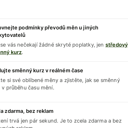
ovnejte podmínky převodů měn u jiných
kytovatelů
se vás nečekají žádné skryté poplatky, jen
středový
nný kurz
.
dujte směnný kurz v reálném čase
te si své oblíbené měny a zjistěte, jak se směnný
 v průběhu času mění.
la zdarma, bez reklam
ení trvá jen pár sekund. Je to zcela zdarma a bez