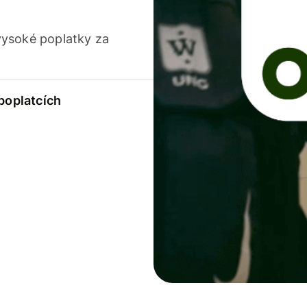
vysoké poplatky za
 poplatcích