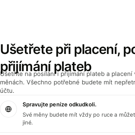
Ušetřete při placení, po
přijímání plateb
Ušetříte na posílání i přijímání plateb a placen
měnách. Všechno potřebné budete mít nepřetr
účtu.
Spravujte peníze odkudkoli.
Své měny budete mít vždy po ruce a můžete
jiné.