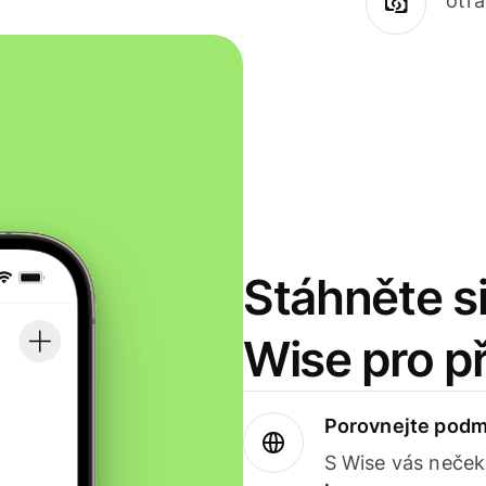
otr
Stáhněte si
Wise pro p
Porovnejte podm
S Wise vás neček