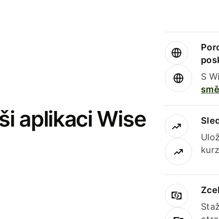
Por
pos
S Wi
smě
i aplikaci Wise
Sle
Ulož
kurz
Zce
Staž