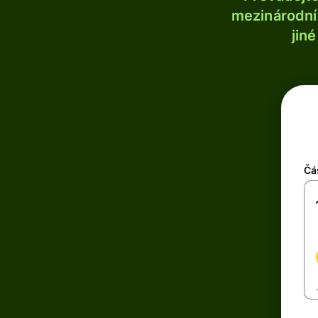
mezinárodní 
jin
Čá