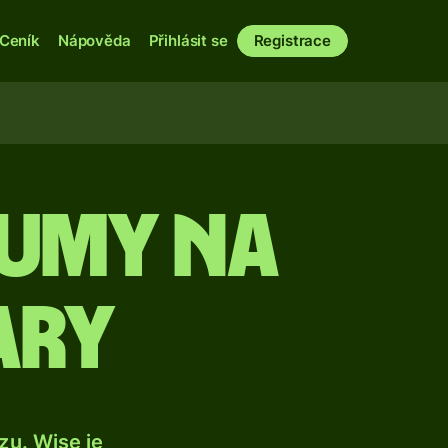
Ceník
Nápověda
Přihlásit se
Registrace
rumy na
ary
u. Wise je