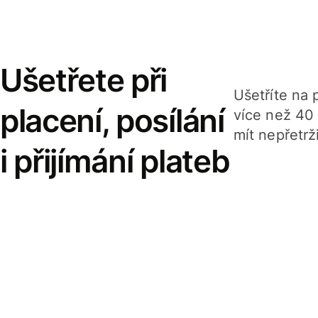
Ušetřete při
Ušetříte na p
placení, posílání
více než 40
mít nepřetrž
i přijímání plateb