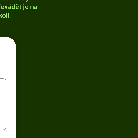
řevádět je na
oli.