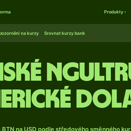
forma
Produkty
pozornění na kurzy
Srovnat kurzy bank
ské ngult
erické dol
e BTN na USD podle středového směnného kurz