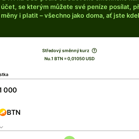
účet, se kterým můžete své peníze posílat, p
é měny i platit – všechno jako doma, ať jste kdek
Středový směnný kurz
Nu.1 BTN = 0,01050 USD
stka
BTN