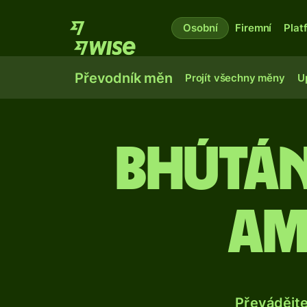
Osobní
Firemní
Plat
Převodník měn
Projít všechny měny
U
Bhútán
am
Převádějt