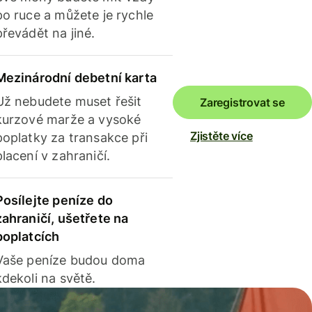
po ruce a můžete je rychle
převádět na jiné.
Mezinárodní debetní karta
Už nebudete muset řešit
Zaregistrovat se
kurzové marže a vysoké
Zjistěte více
poplatky za transakce při
placení v zahraničí.
Posílejte peníze do
zahraničí, ušetřete na
poplatcích
Vaše peníze budou doma
kdekoli na světě.