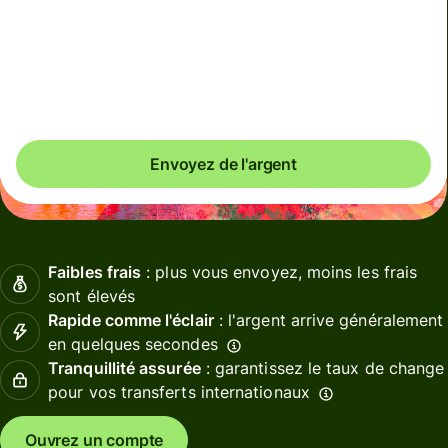
Total des frais
6,21 EUR
Inclus dans le montant en EUR
Envoyez de l'argent
Faibles frais
: plus vous envoyez, moins les frais
sont élevés
Rapide comme l'éclair
: l'argent arrive généralement
en quelques secondes
Tranquillité assurée
: garantissez le taux de change
pour vos transferts internationaux
Ouvrez un compte