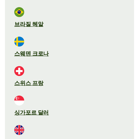
브라질 헤알
스웨덴 크로나
스위스 프랑
싱가포르 달러