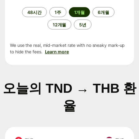
기
48시간
1주
1개월
6개월
간
12개월
5년
We use the real, mid-market rate with no sneaky mark-up
to hide the fees.
Learn more
오늘의 TND → THB 환
율