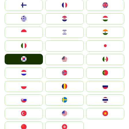
Suomi
France
United Kingdom
Greece
Hrvatska
Magyarország
Indonesia
Israel
India
Italia
JA
Japan
South Korea
Malay
Mexico
Nederland
Norge
Portugal
Polska
România
Россия
Slovensko
Ruoŧŧa
ไทย
Türkiye
United States
Vietnam
中国
中國香港特別行政區