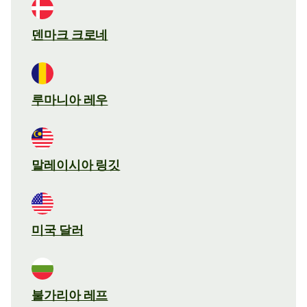
덴마크 크로네
루마니아 레우
말레이시아 링깃
미국 달러
불가리아 레프