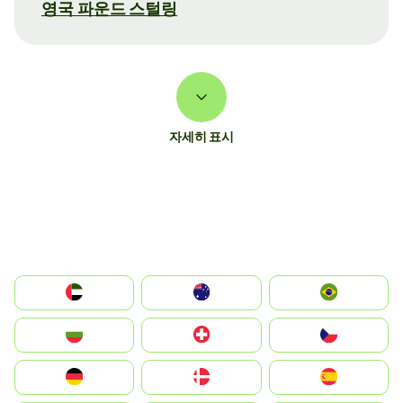
영국 파운드 스털링
자세히 표시
الإمارات العربية المتحدة
Australia
Brazil
България
Switzerland
Czechia
Deutschland
Denmark
España