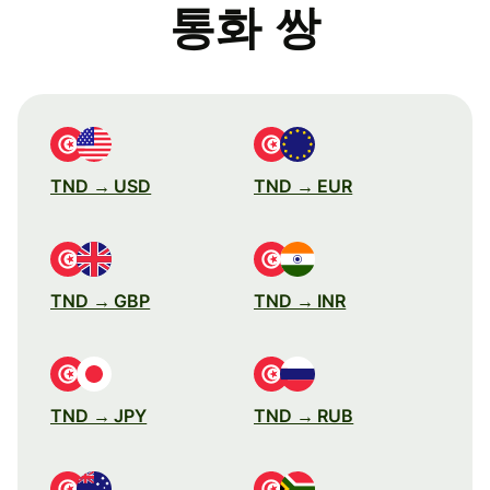
통화 쌍
TND → USD
TND → EUR
TND → GBP
TND → INR
TND → JPY
TND → RUB