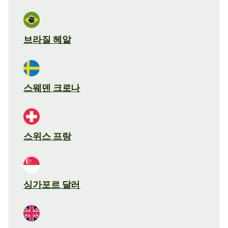
브라질 헤알
스웨덴 크로나
스위스 프랑
싱가포르 달러