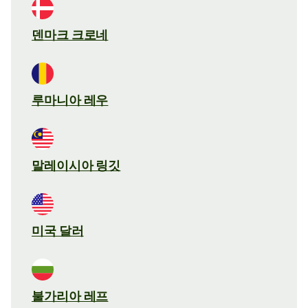
덴마크 크로네
루마니아 레우
말레이시아 링깃
미국 달러
불가리아 레프