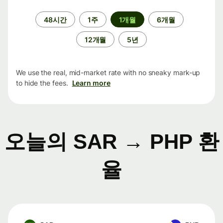
기
48시간
1주
1개월
6개월
간
12개월
5년
We use the real, mid-market rate with no sneaky mark-up
to hide the fees.
Learn more
오늘의 SAR → PHP 환
율