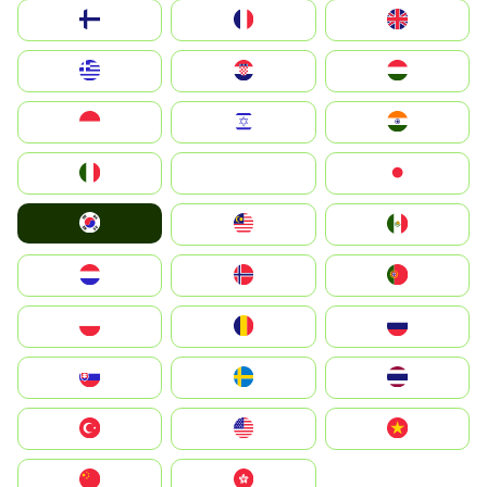
Suomi
France
United Kingdom
Greece
Hrvatska
Magyarország
Indonesia
Israel
India
Italia
JA
Japan
South Korea
Malay
Mexico
Nederland
Norge
Portugal
Polska
România
Россия
Slovensko
Ruoŧŧa
ไทย
Türkiye
United States
Vietnam
中国
中國香港特別行政區