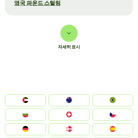
영국 파운드 스털링
자세히 표시
الإمارات العربية المتحدة
Australia
Brazil
България
Switzerland
Czechia
Deutschland
Denmark
España