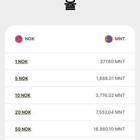
율
NOK
MNT
1
NOK
377.60
MNT
5
NOK
1,888.01
MNT
10
NOK
3,776.02
MNT
20
NOK
7,552.04
MNT
50
NOK
18,880.10
MNT