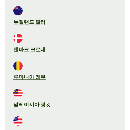
뉴질랜드 달러
덴마크 크로네
루마니아 레우
말레이시아 링깃