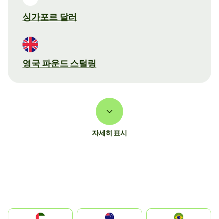
싱가포르 달러
영국 파운드 스털링
자세히 표시
الإمارات العربية المتحدة
Australia
Brazil