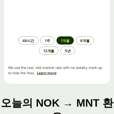
기
48시간
1주
1개월
6개월
간
12개월
5년
We use the real, mid-market rate with no sneaky mark-up
to hide the fees.
Learn more
오늘의 NOK → MNT 환