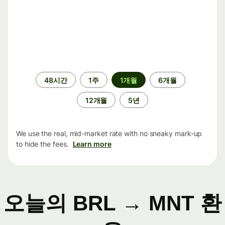
기
48시간
1주
1개월
6개월
간
12개월
5년
We use the real, mid-market rate with no sneaky mark-up
to hide the fees.
Learn more
오늘의 BRL → MNT 환