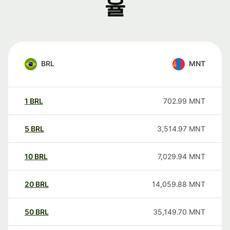
율
BRL
MNT
1
BRL
702.99
MNT
5
BRL
3,514.97
MNT
10
BRL
7,029.94
MNT
20
BRL
14,059.88
MNT
50
BRL
35,149.70
MNT