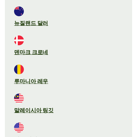
뉴질랜드 달러
덴마크 크로네
루마니아 레우
말레이시아 링깃