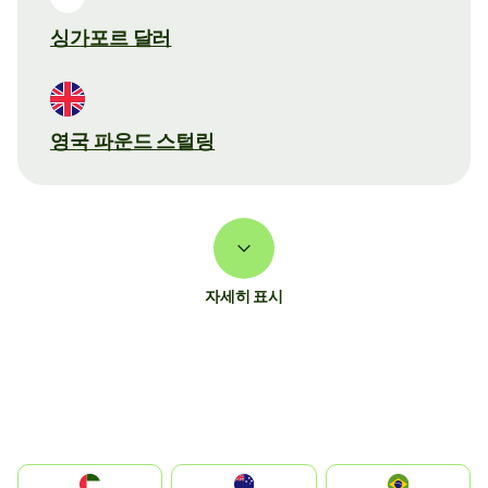
싱가포르 달러
영국 파운드 스털링
자세히 표시
الإمارات العربية المتحدة
Australia
Brazil