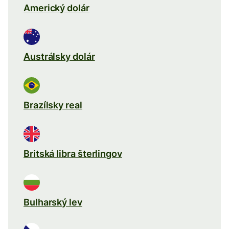
Americký dolár
Austrálsky dolár
Brazílsky real
Britská libra šterlingov
Bulharský lev