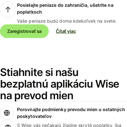
Posielajte peniaze do zahraničia, ušetrite na
poplatkoch
Vaše peniaze budú doma kdekoľvek na svete.
Zaregistrovať sa
Čítať viac
Stiahnite si našu
bezplatnú aplikáciu Wise
na prevod mien
Porovnajte podmienky prevodu mien u ostatných
poskytovateľov
S Wise vás nečakajú žiadne skryté poplatky, iba