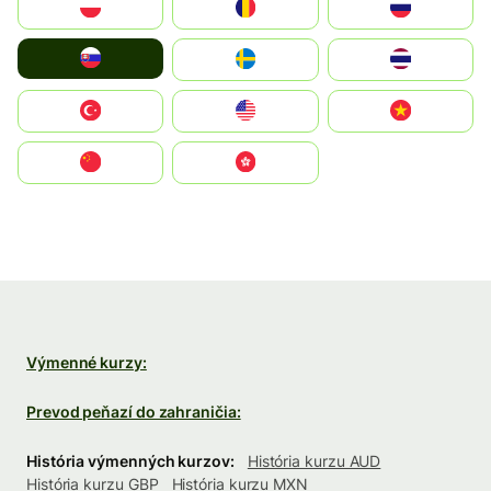
Polska
România
Россия
Slovensko
Ruoŧŧa
ไทย
Türkiye
United States
Vietnam
中国
中國香港特別行政區
Výmenné kurzy:
Prevod peňazí do zahraničia:
História výmenných kurzov:
História kurzu AUD
História kurzu GBP
História kurzu MXN