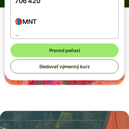
MNT
Prevod peňazí
Sledovať výmenný kurz