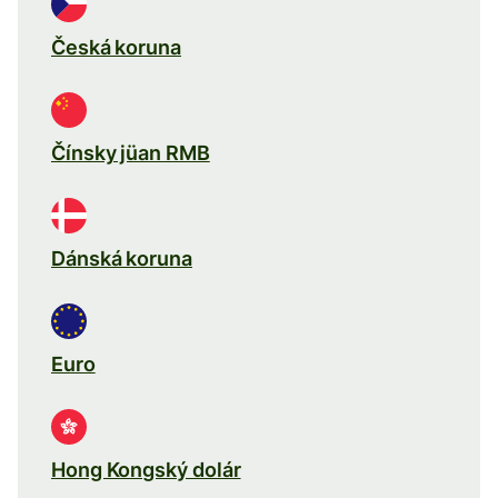
Česká koruna
Čínsky jüan RMB
Dánská koruna
Euro
Hong Kongský dolár