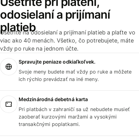
Ušetrite pri platení,
odosielaní a prijímaní
platieb
Ušetrite na odosielaní a prijímaní platieb a plaťte vo
viac ako 40 menách. Všetko, čo potrebujete, máte
vždy po ruke na jednom účte.
Spravujte peniaze odkiaľkoľvek.
Svoje meny budete mať vždy po ruke a môžete
ich rýchlo prevádzať na iné meny.
Medzinárodná debetná karta
Pri platbách v zahraničí sa už nebudete musieť
zaoberať kurzovými maržami a vysokými
transakčnými poplatkami.