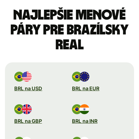
Najlepšie menové
páry pre Brazílsky
real
BRL na USD
BRL na EUR
BRL na GBP
BRL na INR