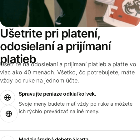
Ušetrite pri platení,
odosielaní a prijímaní
platieb
Ušetrite na odosielaní a prijímaní platieb a plaťte vo
viac ako 40 menách. Všetko, čo potrebujete, máte
vždy po ruke na jednom účte.
Spravujte peniaze odkiaľkoľvek.
Svoje meny budete mať vždy po ruke a môžete
ich rýchlo prevádzať na iné meny.
Medzinárodná debetná karta