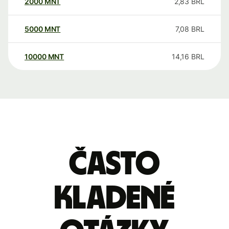
2000
MNT
2,83
BRL
5000
MNT
7,08
BRL
10000
MNT
14,16
BRL
Často
kladené