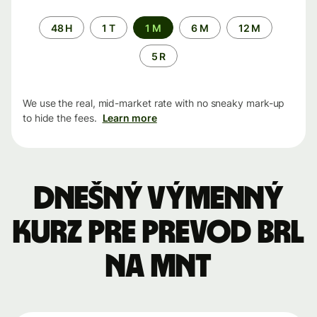
Time
48 H
1 T
1 M
6 M
12 M
period
5 R
We use the real, mid-market rate with no sneaky mark-up
to hide the fees.
Learn more
Dnešný výmenný
kurz pre prevod BRL
na MNT