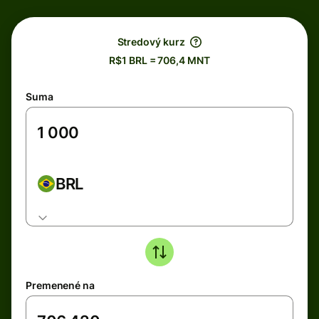
Stredový kurz
R$1 BRL = 706,4 MNT
Suma
BRL
Premenené na