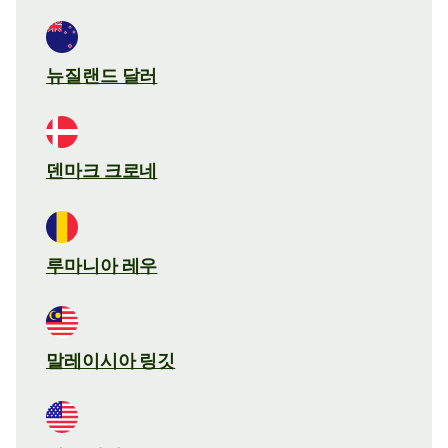
뉴질랜드 달러
덴마크 크로네
루마니아 레우
말레이시아 링깃