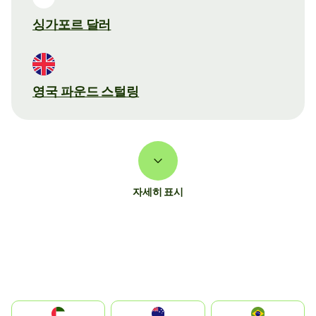
싱가포르 달러
영국 파운드 스털링
자세히 표시
الإمارات العربية المتحدة
Australia
Brazil