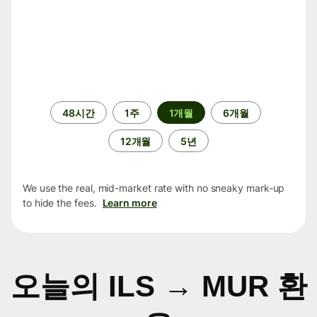
기
48시간
1주
1개월
6개월
간
12개월
5년
We use the real, mid-market rate with no sneaky mark-up
to hide the fees.
Learn more
오늘의 ILS → MUR 환