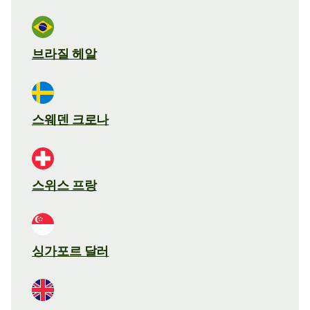
브라질 헤알
스웨덴 크로나
스위스 프랑
싱가포르 달러