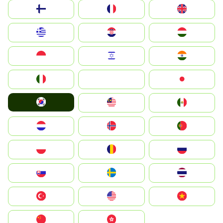
Suomi
France
United Kingdom
Greece
Hrvatska
Magyarország
Indonesia
Israel
India
Italia
JA
Japan
South Korea
Malay
Mexico
Nederland
Norge
Portugal
Polska
România
Россия
Slovensko
Ruoŧŧa
ไทย
Türkiye
United States
Vietnam
中国
中國香港特別行政區