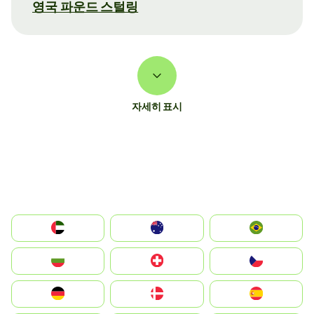
영국 파운드 스털링
자세히 표시
الإمارات العربية المتحدة
Australia
Brazil
България
Switzerland
Czechia
Deutschland
Denmark
España