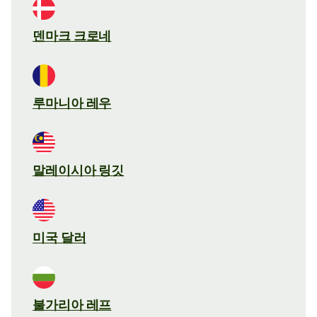
덴마크 크로네
루마니아 레우
말레이시아 링깃
미국 달러
불가리아 레프