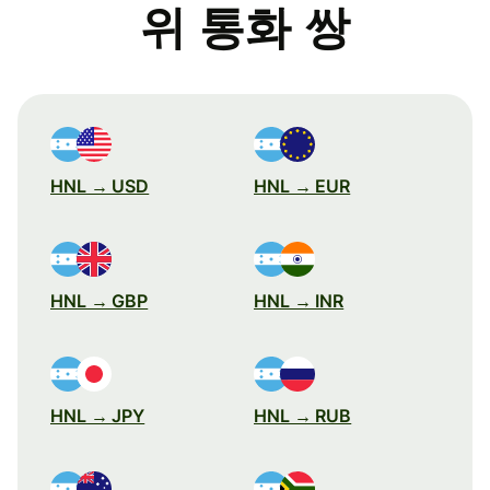
위 통화 쌍
HNL → USD
HNL → EUR
HNL → GBP
HNL → INR
HNL → JPY
HNL → RUB