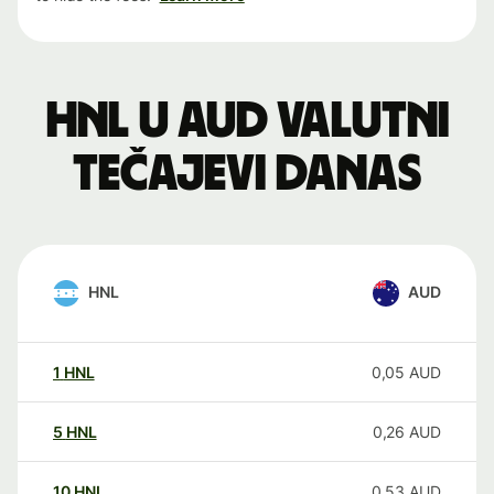
HNL u AUD valutni
tečajevi danas
HNL
AUD
1
HNL
0,05
AUD
5
HNL
0,26
AUD
10
HNL
0,53
AUD