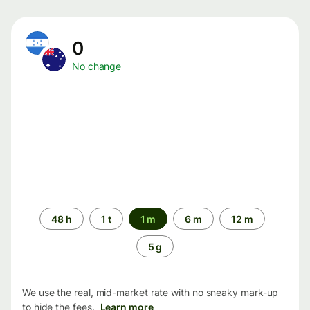
0
No change
Time
48 h
1 t
1 m
6 m
12 m
period
5 g
We use the real, mid-market rate with no sneaky mark-up
to hide the fees.
Learn more