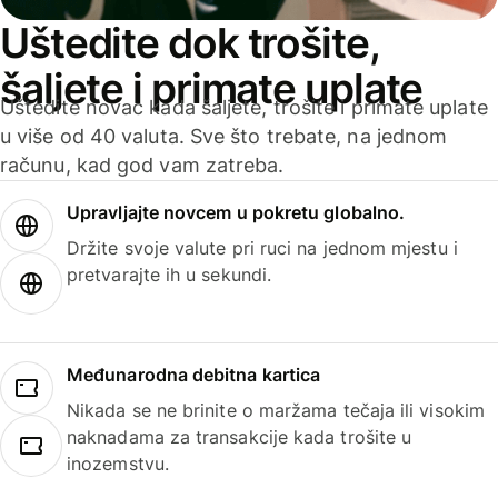
Uštedite dok trošite,
šaljete i primate uplate
Uštedite novac kada šaljete, trošite i primate uplate
u više od 40 valuta. Sve što trebate, na jednom
računu, kad god vam zatreba.
Upravljajte novcem u pokretu globalno.
Držite svoje valute pri ruci na jednom mjestu i
pretvarajte ih u sekundi.
Međunarodna debitna kartica
Nikada se ne brinite o maržama tečaja ili visokim
naknadama za transakcije kada trošite u
inozemstvu.