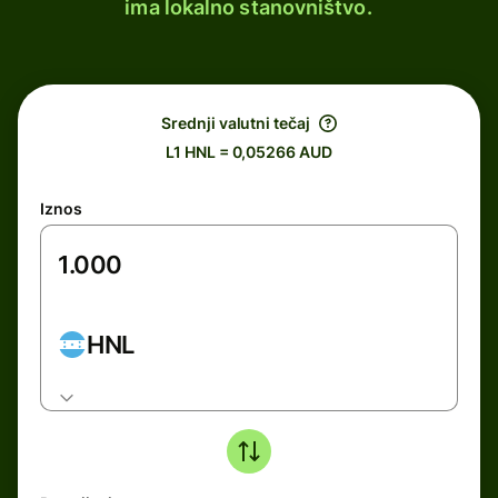
ima lokalno stanovništvo.
Srednji valutni tečaj
L1 HNL = 0,05266 AUD
Iznos
HNL