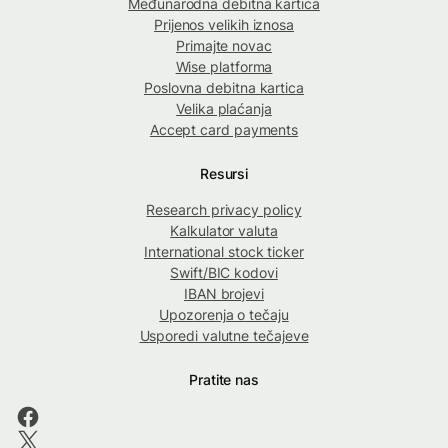
Međunarodna debitna kartica
Prijenos velikih iznosa
Primajte novac
Wise platforma
Poslovna debitna kartica
Velika plaćanja
Accept card payments
Resursi
Research privacy policy
Kalkulator valuta
International stock ticker
Swift/BIC kodovi
IBAN brojevi
Upozorenja o tečaju
Usporedi valutne tečajeve
Pratite nas