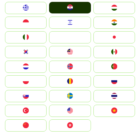
Hrvatska
Greece
Magyarország
Indonesia
Israel
India
Italia
JA
Japan
South Korea
Malay
Mexico
Nederland
Norge
Portugal
Polska
România
Россия
Slovensko
Ruoŧŧa
ไทย
Türkiye
United States
Vietnam
中国
中國香港特別行政區