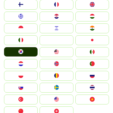
Suomi
France
United Kingdom
Greece
Hrvatska
Magyarország
Indonesia
Israel
India
Italia
JA
Japan
South Korea
Malay
Mexico
Nederland
Norge
Portugal
Polska
România
Россия
Slovensko
Ruoŧŧa
ไทย
Türkiye
United States
Vietnam
中国
中國香港特別行政區