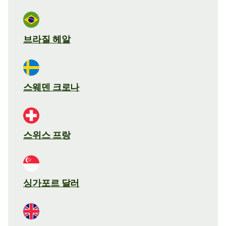
브라질 헤알
스웨덴 크로나
스위스 프랑
싱가포르 달러