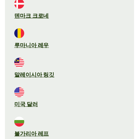
덴마크 크로네
루마니아 레우
말레이시아 링깃
미국 달러
불가리아 레프