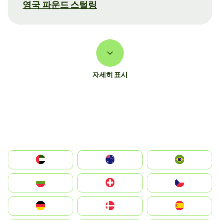
영국 파운드 스털링
자세히 표시
الإمارات العربية المتحدة
Australia
Brazil
България
Switzerland
Czechia
Deutschland
Denmark
España