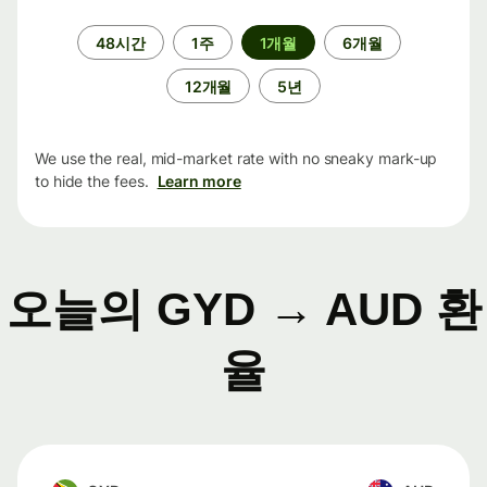
기
48시간
1주
1개월
6개월
간
12개월
5년
We use the real, mid-market rate with no sneaky mark-up
to hide the fees.
Learn more
오늘의 GYD → AUD 환
율