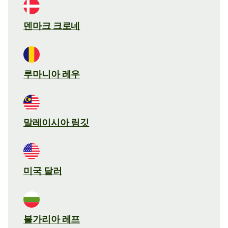
덴마크 크로네
루마니아 레우
말레이시아 링깃
미국 달러
불가리아 레프