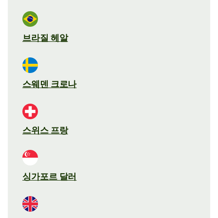
브라질 헤알
스웨덴 크로나
스위스 프랑
싱가포르 달러