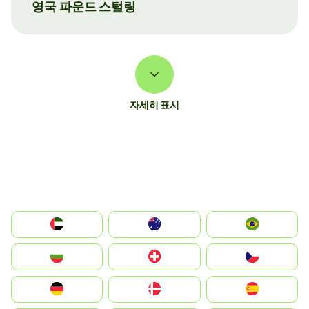
영국 파운드 스털링
자세히 표시
الإمارات العربية المتحدة
Australia
Brazil
България
Switzerland
Czechia
Deutschland
Denmark
España