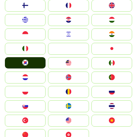
Suomi
France
United Kingdom
Greece
Hrvatska
Magyarország
Indonesia
Israel
India
Italia
JA
Japan
South Korea
Malay
Mexico
Nederland
Norge
Portugal
Polska
România
Россия
Slovensko
Ruoŧŧa
ไทย
Türkiye
United States
Vietnam
中国
中國香港特別行政區