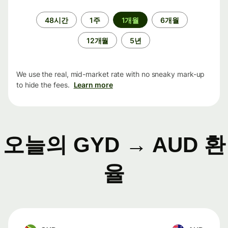
기
48시간
1주
1개월
6개월
간
12개월
5년
We use the real, mid-market rate with no sneaky mark-up
to hide the fees.
Learn more
오늘의 GYD → AUD 환
율