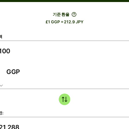
기준 환율
£1 GGP = 212.9 JPY
액
GGP
전: