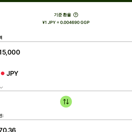
기준 환율
¥1 JPY = 0.004690 GGP
액
JPY
전: