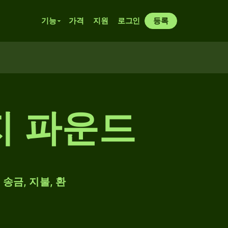
기능
가격
지원
로그인
등록
건지 파운드
송금, 지불, 환