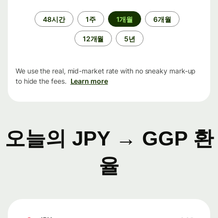
기
48시간
1주
1개월
6개월
간
12개월
5년
We use the real, mid-market rate with no sneaky mark-up
to hide the fees.
Learn more
오늘의 JPY → GGP 환
율