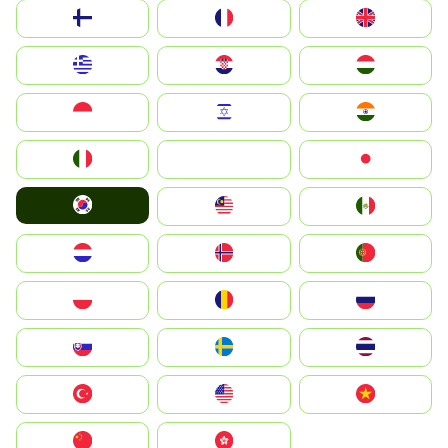
Suomi
France
United Kingdom
Greece
Hrvatska
Magyarország
Indonesia
Israel
India
Italia
JA
Japan
South Korea
Malay
Mexico
Nederland
Norge
Portugal
Polska
România
Россия
Slovensko
Ruoŧŧa
ไทย
Türkiye
United States
Vietnam
中国
中國香港特別行政區