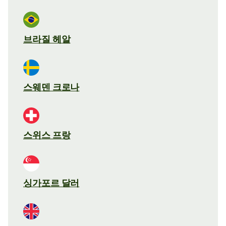
브라질 헤알
스웨덴 크로나
스위스 프랑
싱가포르 달러