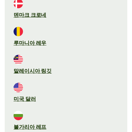
덴마크 크로네
루마니아 레우
말레이시아 링깃
미국 달러
불가리아 레프