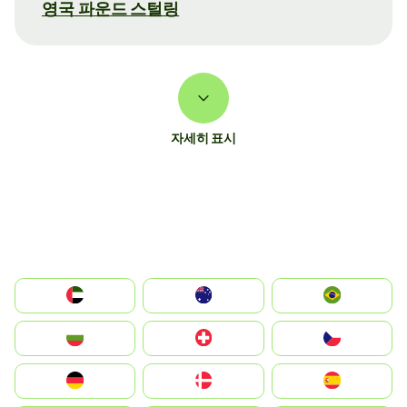
영국 파운드 스털링
자세히 표시
الإمارات العربية المتحدة
Australia
Brazil
България
Switzerland
Czechia
Deutschland
Denmark
España