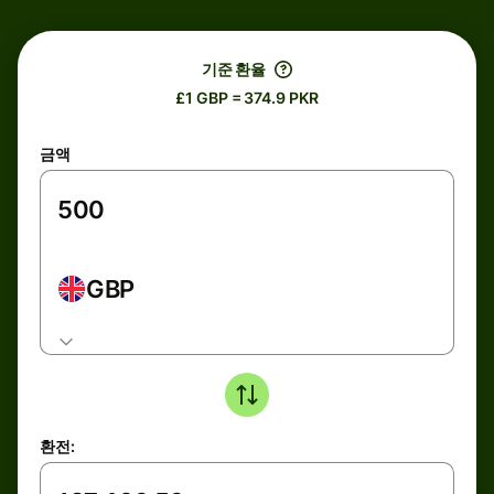
기준 환율
£1 GBP = 374.9 PKR
금액
GBP
환전: