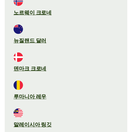
노르웨이 크로네
뉴질랜드 달러
덴마크 크로네
루마니아 레우
말레이시아 링깃