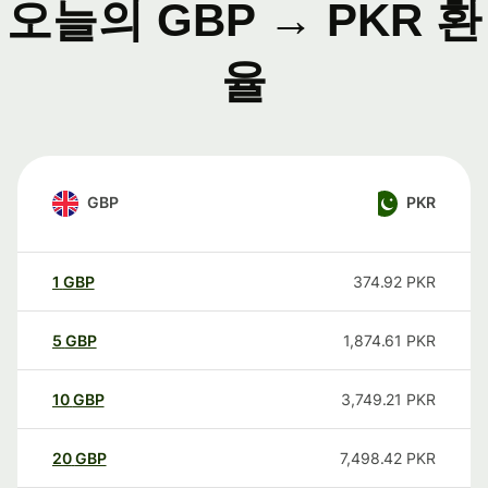
오늘의 GBP → PKR 환
율
GBP
PKR
1
GBP
374.92
PKR
5
GBP
1,874.61
PKR
10
GBP
3,749.21
PKR
20
GBP
7,498.42
PKR