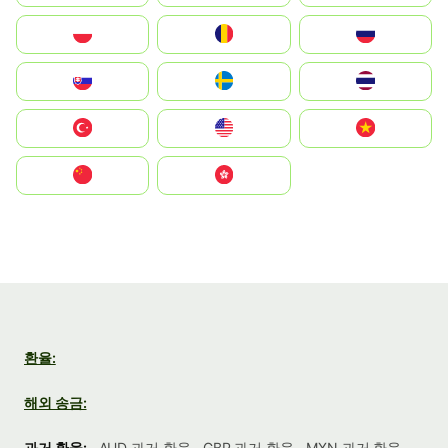
Polska
România
Россия
Slovensko
Ruoŧŧa
ไทย
Türkiye
United States
Vietnam
中国
中國香港特別行政區
환율:
해외 송금:
과거 환율:
AUD 과거 환율
GBP 과거 환율
MXN 과거 환율