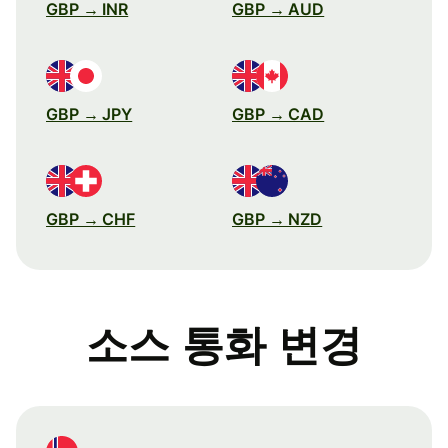
GBP → INR
GBP → AUD
GBP → JPY
GBP → CAD
GBP → CHF
GBP → NZD
소스 통화 변경