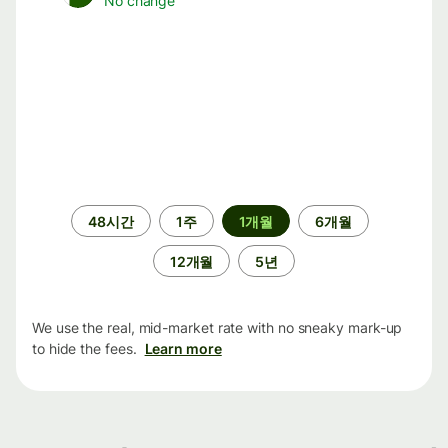
No change
기
48시간
1주
1개월
6개월
간
12개월
5년
We use the real, mid-market rate with no sneaky mark-up
to hide the fees.
Learn more