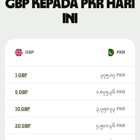
GBP kepada PKR hari
ini
GBP
PKR
1
GBP
၃၇၅.၀၇
PKR
5
GBP
၁,၈၇၅.၃၆
PKR
10
GBP
၃,၇၅၀.၇၃
PKR
20
GBP
၇,၅၀၁.၄၆
PKR