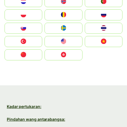
Nederland
Norge
Portugal
Polska
România
Россия
Slovensko
Ruoŧŧa
ไทย
Türkiye
United States
Vietnam
中国
中國香港特別行政區
Kadar pertukaran:
Pindahan wang antarabangsa: