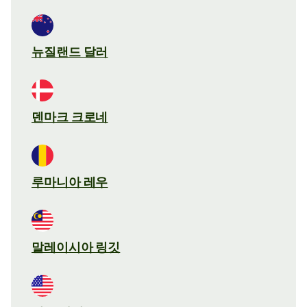
뉴질랜드 달러
덴마크 크로네
루마니아 레우
말레이시아 링깃