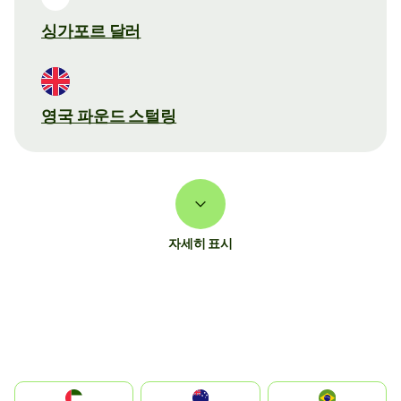
싱가포르 달러
영국 파운드 스털링
자세히 표시
الإمارات العربية المتحدة
Australia
Brazil