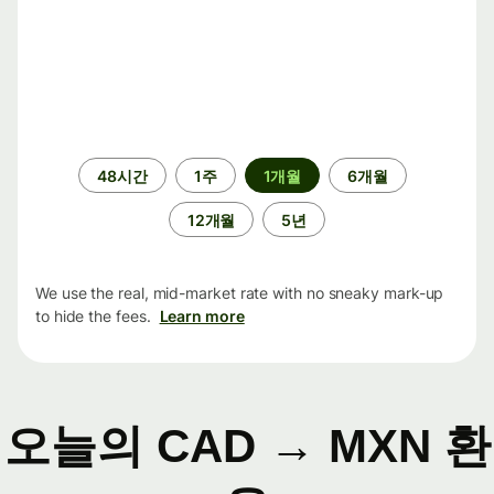
기
48시간
1주
1개월
6개월
간
12개월
5년
We use the real, mid-market rate with no sneaky mark-up
to hide the fees.
Learn more
오늘의 CAD → MXN 환