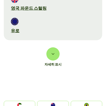
영국 파운드 스털링
유로
자세히 표시
الإمارات العربية المتحدة
Australia
Brazil