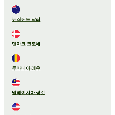
뉴질랜드 달러
덴마크 크로네
루마니아 레우
말레이시아 링깃