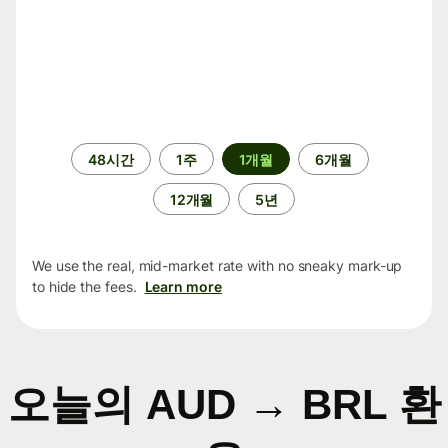
기
48시간
1주
1개월
6개월
간
12개월
5년
We use the real, mid-market rate with no sneaky mark-up
to hide the fees.
Learn more
오늘의 AUD → BRL 환