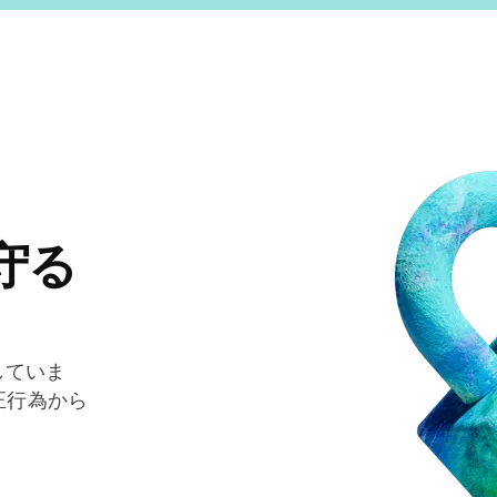
守る
していま
正行為から