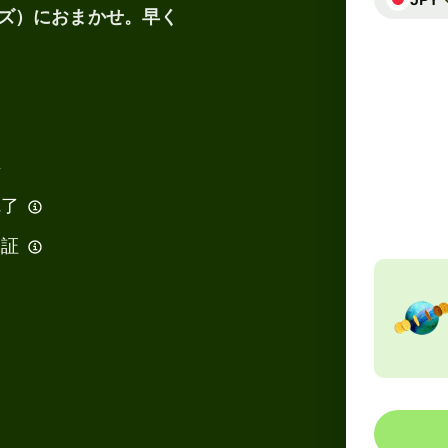
イズ）におまかせ。早く
合計手
得
110.
US
完了
保証