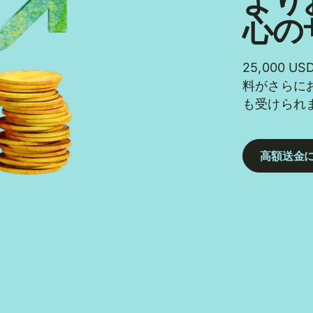
より
心の
25,000
料がさらに
も受けられ
高額送金