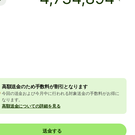
着金予定日時
8月10日月曜日まで
数料
82 USD
Dの金額に含まれています
4.89 USD
の割引
高額送金のため手数料が割引となります
今回の送金および今月中に行われる対象送金の手数料がお得に
なります。
高額送金についての詳細を見る
送金する