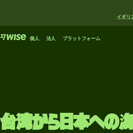
イギリ
機能
機能
プロダクト
個人
法人
プラットフォーム
海
海
海外
Wise
外
外
送金
アカウ
Wise
Wise
送
送
ント
Business
資金
金
金
Platform
の受
世界中で
スタートアップ
銀行、金融機関、企
高
資
け取
送金、支
企業やスケール
業が利用できるWise
額
金
り
払い、両
アップ企業の国
のネットワーク。
送
の
替ができ
際的な成長に役
カー
金
受
もっと見る
るグロー
立つアカウン
台湾から日本への
ドの
け
バルなア
ト。
資
発行
取
カウン
もっと見る
金
ト。
り