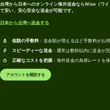
マル
台湾から日本へのオンライン海外送金ならWise（ワ
の
もっと
チカ
受
法
て安い、安心安全な送金が可能です。
見る
レン
け
人
シー
取
デ
日本から台湾へ送金する
口座
り
ビ
ッ
Wise
ト
低額の手数料
：送金額が増えるほど手数料がお
業種
デビ
カ
ット
スピーディーな送金
：通常は数秒以内に送金が
ー
カー
銀行・金
ド
正確なコストを把握
：海外送金の為替レートを
ド
融機関
チ
教育プラ
ー
アカウントを開設する
手数料
ットフォ
ム
ーム
の
財
個人の
マーケッ
務
手数料
トプレイ
管
ス
理