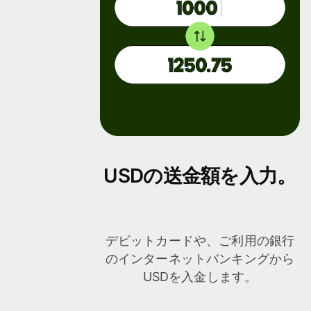
開発者
携に
つい
て
APIドキ
ュメント
デモ
を見る
を見
る
営業
担当
USDの送金額を入力。
への
問い
合わ
せ
デビットカードや、ご利用の銀行
のインターネットバンキングから
手数料
USDを入金します。
法人