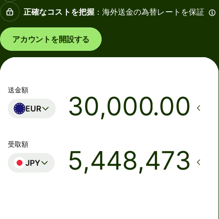
正確なコストを把握
：海外送金の為替レートを保証
アカウントを開設する
送金額
.00
EUR
受取額
JPY
着金予定日時
本日 - 6分以内