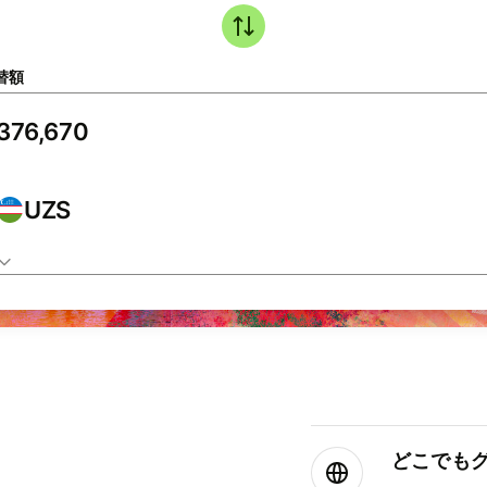
替額
UZS
どこでもグ⁠