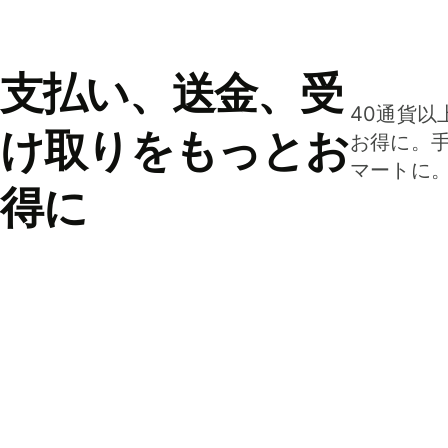
支払い、送金、受
40通貨以
け取りをもっとお
お得に。
マートに
得に