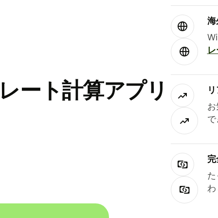
海
W
レ
替レート計算アプリ
リ
お
で
完
た
わ