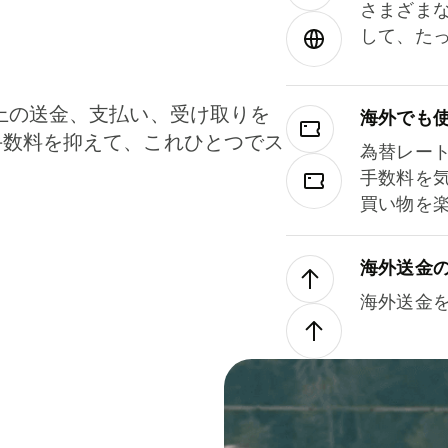
さまざま
して、た
上の送金、支払い、受け取りを
海外でも
手数料を抑えて、これひとつでス
為替レー
。
手数料を
買い物を
海外送金
海外送金