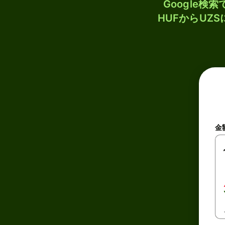
Google
HUFからUZ
金