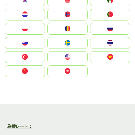
South Korea
Malay
Mexico
Nederland
Norge
Portugal
Polska
România
Россия
Slovensko
Ruoŧŧa
ไทย
Türkiye
United States
Vietnam
中国
中國香港特別行政區
為替レート：