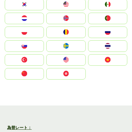
South Korea
Malay
Mexico
Nederland
Norge
Portugal
Polska
România
Россия
Slovensko
Ruoŧŧa
ไทย
Türkiye
United States
Vietnam
中国
中國香港特別行政區
為替レート：