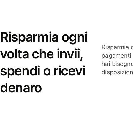
Risparmia ogni
Risparmia q
volta che invii,
pagamenti i
hai bisogn
spendi o ricevi
disposizio
denaro