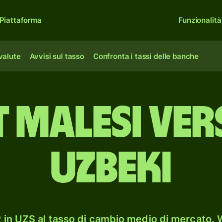
Piattaforma
Funzionalità
 valute
Avvisi sul tasso
Confronta i tassi delle banche
t malesi ve
uzbeki
in UZS al tasso di cambio medio di mercato. W