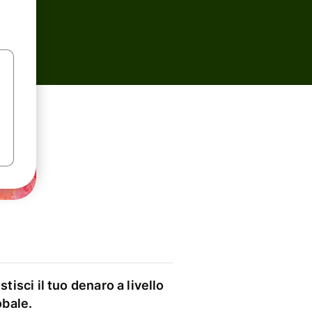
stisci il tuo denaro a livello
obale.