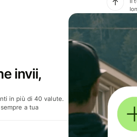
Il
lo
e invii,
ti in più di 40 valute.
, sempre a tua