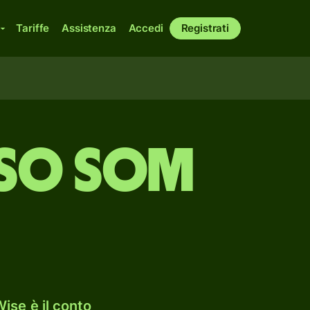
Tariffe
Assistenza
Accedi
Registrati
rso som
ise è il conto