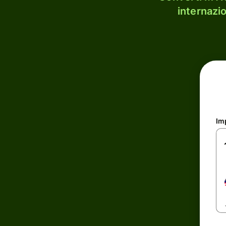
internazi
Im