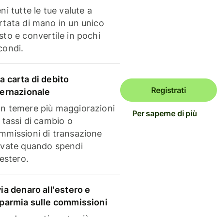
ni tutte le tue valute a
rtata di mano in un unico
sto e convertile in pochi
condi.
a carta di debito
Registrati
ternazionale
n temere più maggiorazioni
Per saperne di più
i tassi di cambio o
mmissioni di transazione
evate quando spendi
'estero.
via denaro all'estero e
sparmia sulle commissioni