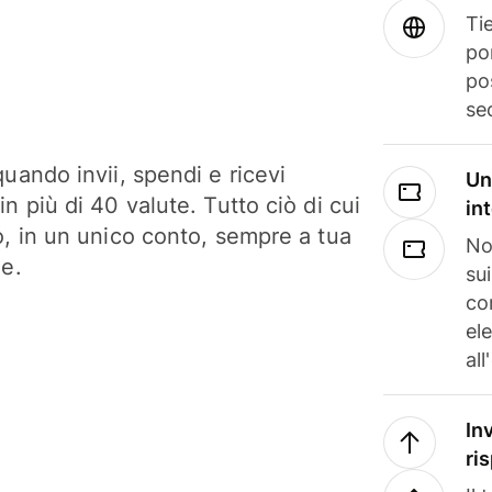
Tie
po
po
se
uando invii, spendi e ricevi
Un
n più di 40 valute. Tutto ciò di cui
in
o, in un unico conto, sempre a tua
No
ne.
su
co
el
all
In
ri