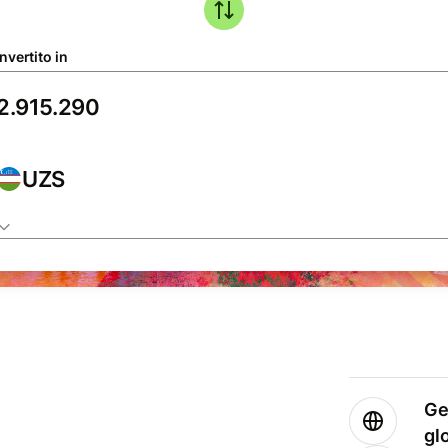
nvertito in
UZS
Ge
gl