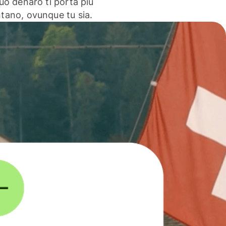
 tuo denaro ti porta più
ntano, ovunque tu sia.