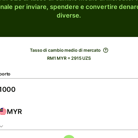
onale per inviare, spendere e convertire denaro
diverse.
Tasso di cambio medio di mercato
RM1 MYR = 2915 UZS
porto
MYR