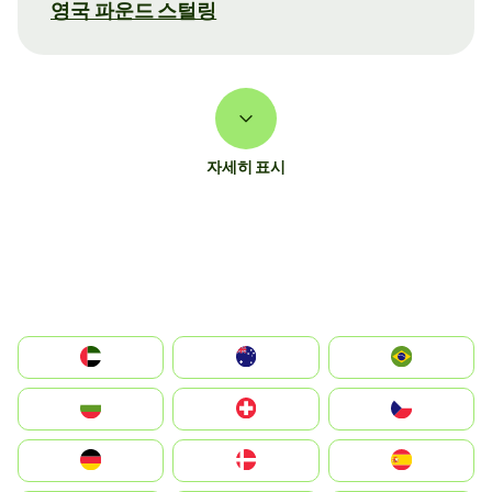
영국 파운드 스털링
자세히 표시
الإمارات العربية المتحدة
Australia
Brazil
България
Switzerland
Czechia
Deutschland
Denmark
España