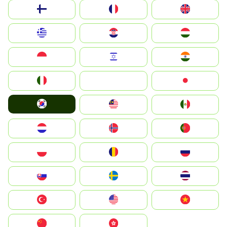
Suomi
France
United Kingdom
Greece
Hrvatska
Magyarország
Indonesia
Israel
India
Italia
JA
Japan
South Korea
Malay
Mexico
Nederland
Norge
Portugal
Polska
România
Россия
Slovensko
Ruoŧŧa
ไทย
Türkiye
United States
Vietnam
中国
中國香港特別行政區