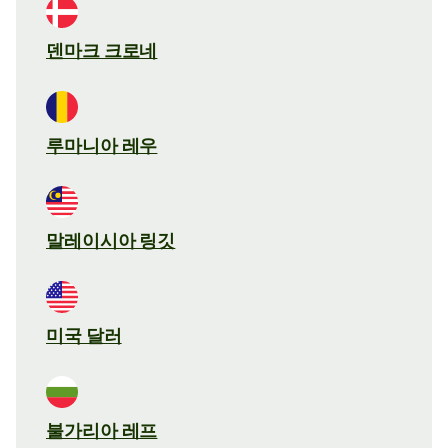
덴마크 크로네
루마니아 레우
말레이시아 링깃
미국 달러
불가리아 레프