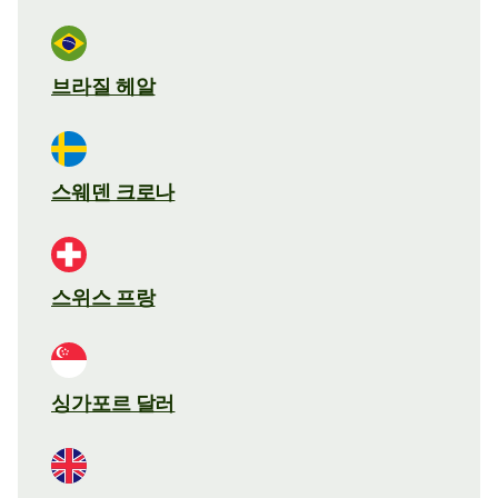
브라질 헤알
스웨덴 크로나
스위스 프랑
싱가포르 달러