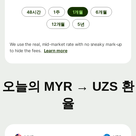
기
48시간
1주
1개월
6개월
간
12개월
5년
We use the real, mid-market rate with no sneaky mark-up
to hide the fees.
Learn more
오늘의 MYR → UZS 환
율