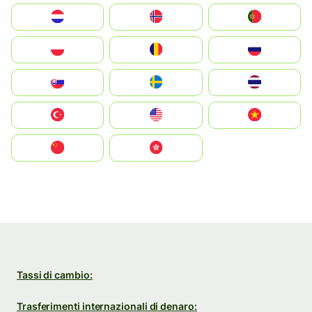
Nederland
Norge
Portugal
Polska
România
Россия
Slovensko
Ruoŧŧa
ไทย
Türkiye
United States
Vietnam
中国
中國香港特別行政區
Tassi di cambio:
Trasferimenti internazionali di denaro: