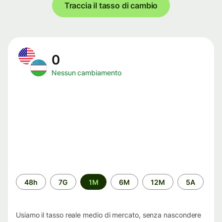
Traccia il tasso di cambio
0
Nessun cambiamento
Periodo
48h
7G
1M
6M
12M
5A
di
tempo
Usiamo il tasso reale medio di mercato, senza nascondere