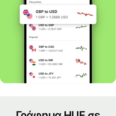
Γράφημα HUF σε