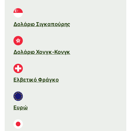
Δολάριο Σιγκαπούρης
Δολάριο Χονγκ-Κονγκ
Ελβετικό Φράγκο
Ευρώ