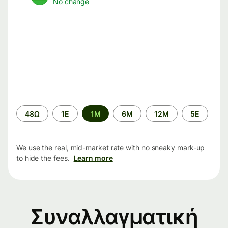
No change
Time
48Ω
1Ε
1M
6M
12M
5Ε
period
We use the real, mid-market rate with no sneaky mark-up
to hide the fees.
Learn more
Συναλλαγματική