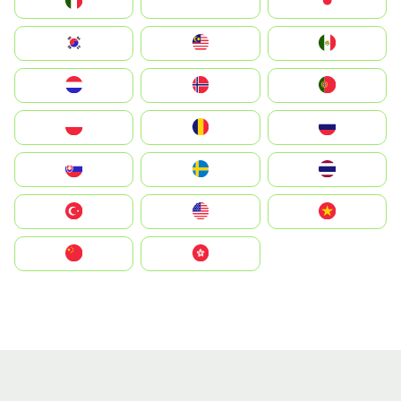
Italia
JA
Japan
South Korea
Malay
Mexico
Nederland
Norge
Portugal
Polska
România
Россия
Slovensko
Ruoŧŧa
ไทย
Türkiye
United States
Vietnam
中国
中國香港特別行政區