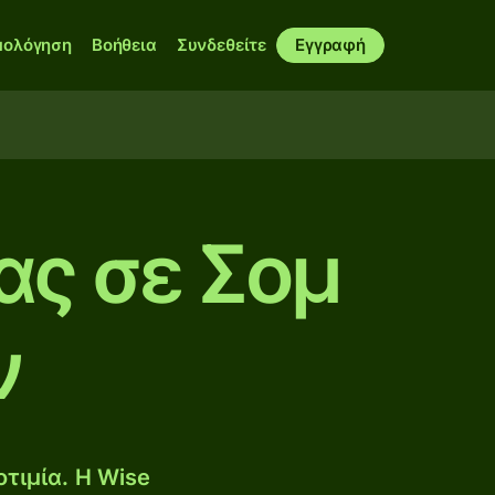
μολόγηση
Βοήθεια
Συνδεθείτε
Εγγραφή
ας σε Σομ
ν
τιμία. Η Wise