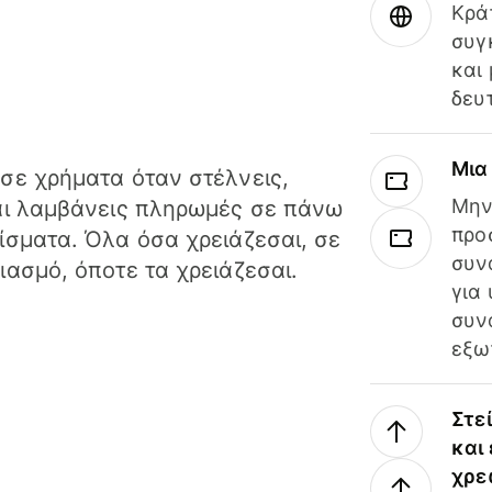
Κρά
συγ
και
δευ
Μια
σε χρήματα όταν στέλνεις,
Μην
αι λαμβάνεις πληρωμές σε πάνω
προ
ίσματα. Όλα όσα χρειάζεσαι, σε
συν
ιασμό, όποτε τα χρειάζεσαι.
για
συν
εξω
Στε
και
χρε