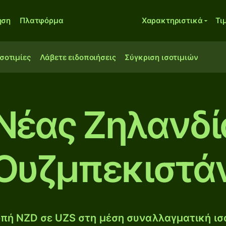
ηση
Πλατφόρμα
Χαρακτηριστικά
Τι
ισοτιμίες
Λάβετε ειδοποιήσεις
Σύγκριση ισοτιμιών
Νέας Ζηλανδί
Ουζμπεκιστά
πή NZD σε UZS στη μέση συναλλαγματική ισο