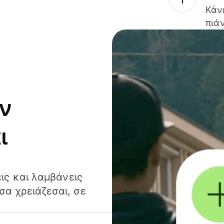
Κάν
πιάν
ν
ι
ις και λαμβάνεις
α χρειάζεσαι, σε