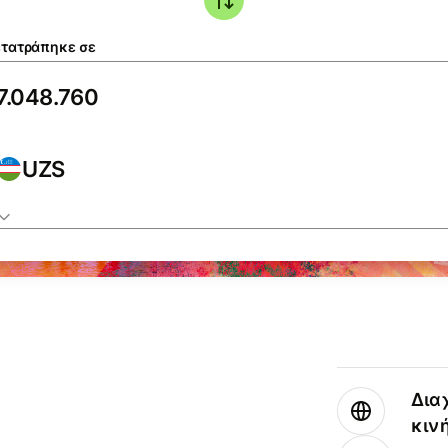
τατράπηκε σε
UZS
Δια
κιν