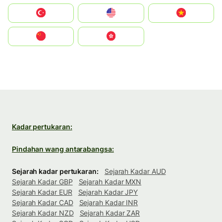
Türkiye
United States
Vietnam
中国
中國香港特別行政區
Kadar pertukaran:
Pindahan wang antarabangsa:
Sejarah kadar pertukaran:
Sejarah Kadar AUD
Sejarah Kadar GBP
Sejarah Kadar MXN
Sejarah Kadar EUR
Sejarah Kadar JPY
Sejarah Kadar CAD
Sejarah Kadar INR
Sejarah Kadar NZD
Sejarah Kadar ZAR