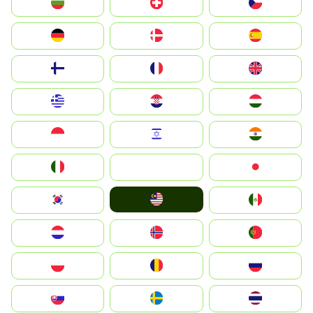
България
Switzerland
Czechia
Deutschland
Denmark
España
Suomi
France
United Kingdom
Greece
Hrvatska
Magyarország
Indonesia
Israel
India
Italia
JA
Japan
Malay
South Korea
Mexico
Nederland
Norge
Portugal
Polska
România
Россия
Slovensko
Ruoŧŧa
ไทย