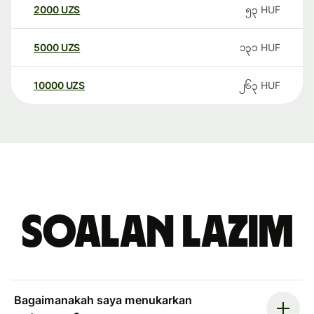
2000
UZS
၅၃
HUF
5000
UZS
၁၃၁
HUF
10000
UZS
၂၆၃
HUF
Soalan Lazim
Bagaimanakah saya menukarkan