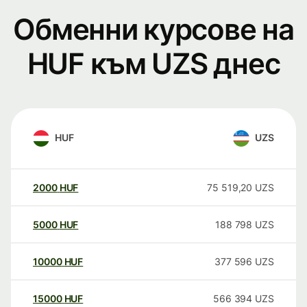
Обменни курсове на
HUF към UZS днес
HUF
UZS
2000
HUF
75 519,20
UZS
5000
HUF
188 798
UZS
10000
HUF
377 596
UZS
15000
HUF
566 394
UZS