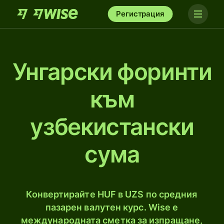
Регистрация
Унгарски форинти
към
узбекистански
сумa
Конвертирайте HUF в UZS по средния
пазарен валутен курс. Wise е
международната сметка за изпращане,