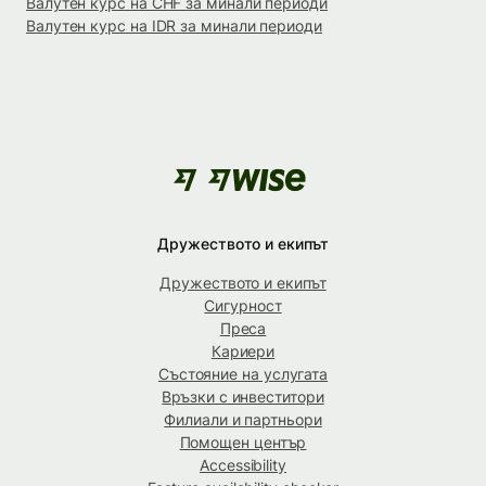
Валутен курс на CHF за минали периоди
Валутен курс на IDR за минали периоди
Дружеството и екипът
Дружеството и екипът
Сигурност
Преса
Кариери
Състояние на услугата
Връзки с инвеститори
Филиали и партньори
Помощен център
Accessibility