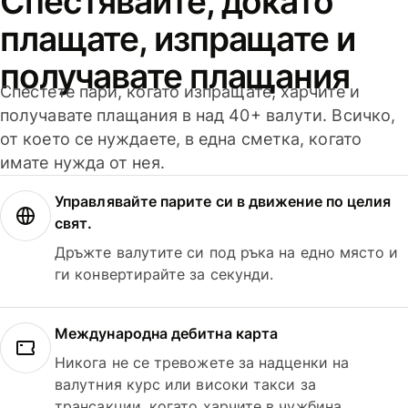
Спестявайте, докато
плащате, изпращате и
получавате плащания
Спестете пари, когато изпращате, харчите и
получавате плащания в над 40+ валути. Всичко,
от което се нуждаете, в една сметка, когато
имате нужда от нея.
Управлявайте парите си в движение по целия
свят.
Дръжте валутите си под ръка на едно място и
ги конвертирайте за секунди.
Международна дебитна карта
Никога не се тревожете за надценки на
валутния курс или високи такси за
трансакции, когато харчите в чужбина.