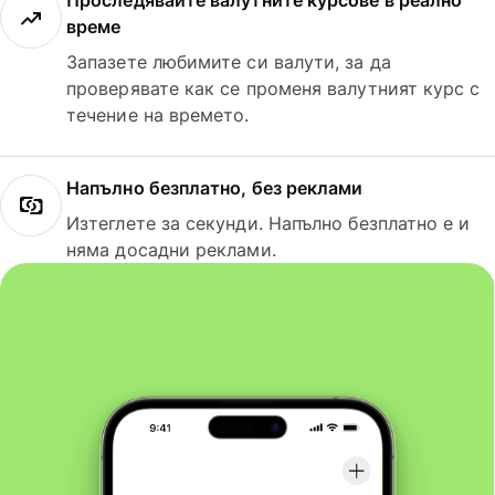
Проследявайте валутните курсове в реално
време
Запазете любимите си валути, за да
проверявате как се променя валутният курс с
течение на времето.
Напълно безплатно, без реклами
Изтеглете за секунди. Напълно безплатно е и
няма досадни реклами.