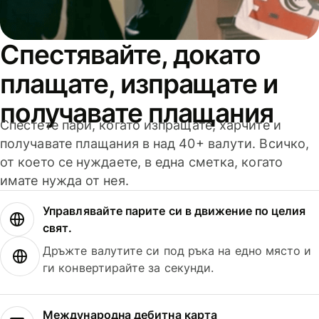
Спестявайте, докато
плащате, изпращате и
получавате плащания
Спестете пари, когато изпращате, харчите и
получавате плащания в над 40+ валути. Всичко,
от което се нуждаете, в една сметка, когато
имате нужда от нея.
Управлявайте парите си в движение по целия
свят.
Дръжте валутите си под ръка на едно място и
ги конвертирайте за секунди.
Международна дебитна карта