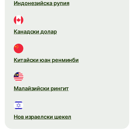
Индонезийска рупия
Канадски долар
Китайски юан ренминби
Малайзийски рингит
Нов израелски шекел