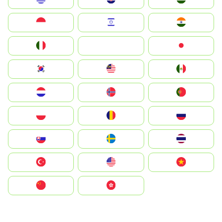
Indonesia
Israel
India
Italia
JA
Japan
South Korea
Malay
Mexico
Nederland
Norge
Portugal
Polska
România
Россия
Slovensko
Ruoŧŧa
ไทย
Türkiye
United States
Vietnam
中国
中國香港特別行政區