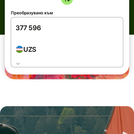
Преобразувано към
UZS