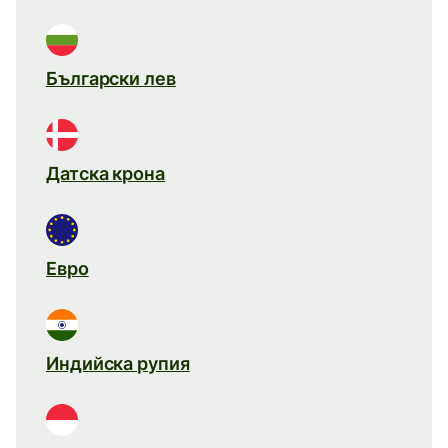
Български лев
Датска крона
Евро
Индийска рупия