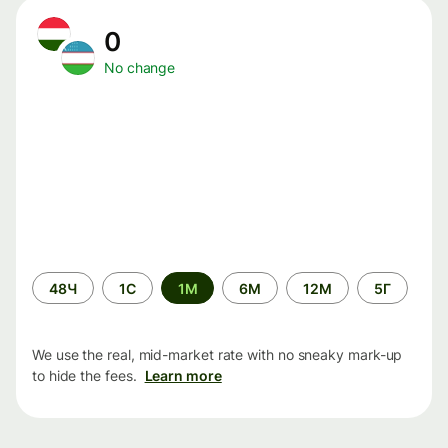
0
No change
Time
48Ч
1С
1М
6М
12М
5Г
period
We use the real, mid-market rate with no sneaky mark-up
to hide the fees.
Learn more