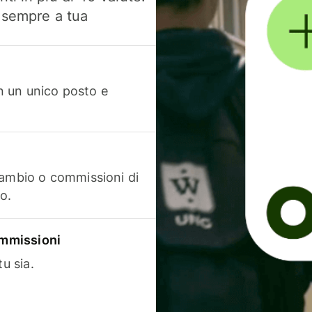
, sempre a tua
in un unico posto e
cambio o commissioni di
o.
commissioni
u sia.