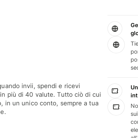
Ge
gl
Tie
po
po
se
uando invii, spendi e ricevi
Un
n più di 40 valute. Tutto ciò di cui
in
o, in un unico conto, sempre a tua
No
ne.
su
co
el
all