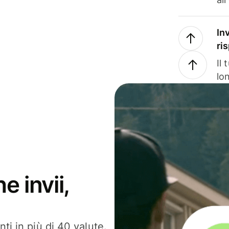
In
ri
Il
lo
e invii,
ti in più di 40 valute.