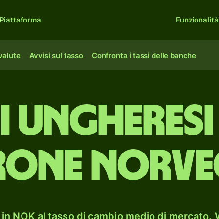
Piattaforma
Funzionalità
 valute
Avvisi sul tasso
Confronta i tassi delle banche
ni ungheresi
one norve
in NOK al tasso di cambio medio di mercato. W