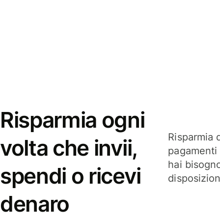
Risparmia ogni
Risparmia q
volta che invii,
pagamenti i
hai bisogn
spendi o ricevi
disposizio
denaro