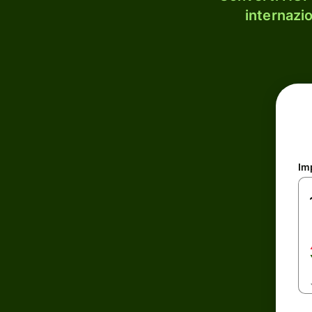
internazi
Im