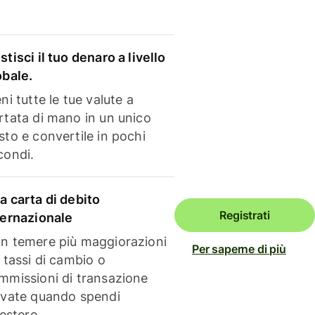
stisci il tuo denaro a livello
obale.
ni tutte le tue valute a
rtata di mano in un unico
sto e convertile in pochi
condi.
a carta di debito
Registrati
ternazionale
n temere più maggiorazioni
Per saperne di più
i tassi di cambio o
mmissioni di transazione
evate quando spendi
'estero.