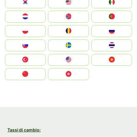
South Korea
Malay
Mexico
Nederland
Norge
Portugal
Polska
România
Россия
Slovensko
Ruoŧŧa
ไทย
Türkiye
United States
Vietnam
中国
中國香港特別行政區
Tassi di cambio: