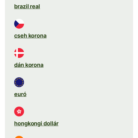
brazil real
cseh korona
dán korona
euró
hongkongi dollár