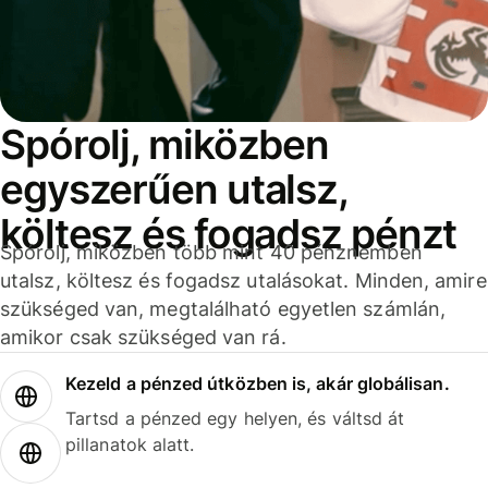
Spórolj, miközben
egyszerűen utalsz,
költesz és fogadsz pénzt
Spórolj, miközben több mint 40 pénznemben
utalsz, költesz és fogadsz utalásokat. Minden, amire
szükséged van, megtalálható egyetlen számlán,
amikor csak szükséged van rá.
Kezeld a pénzed útközben is, akár globálisan.
Tartsd a pénzed egy helyen, és váltsd át
pillanatok alatt.