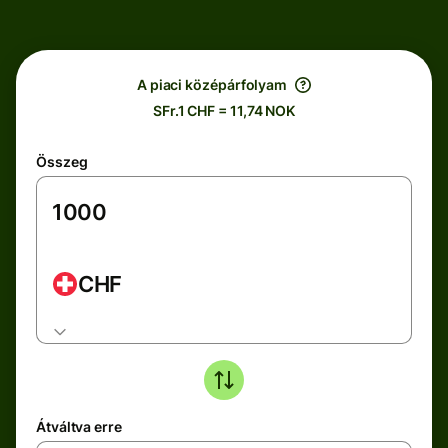
A piaci középárfolyam
SFr.1 CHF = 11,74 NOK
Összeg
CHF
Átváltva erre