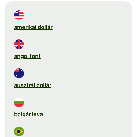
amerikai dollár
angol font
ausztrál dollár
bolgár leva