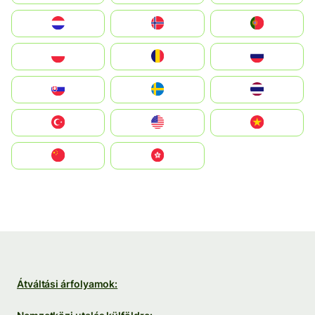
Nederland
Norge
Portugal
Polska
România
Россия
Slovensko
Ruoŧŧa
ไทย
Türkiye
United States
Vietnam
中国
中國香港特別行政區
Átváltási árfolyamok: