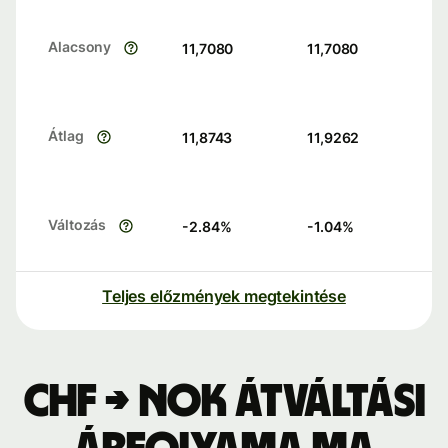
Alacsony
11,7080
11,7080
Átlag
11,8743
11,9262
Változás
-2.84
%
-1.04
%
Teljes előzmények megtekintése
CHF → NOK átváltási