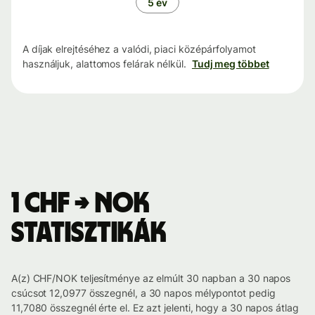
5 év
A díjak elrejtéséhez a valódi, piaci középárfolyamot
használjuk, alattomos felárak nélkül.
Tudj meg többet
1 CHF → NOK
statisztikák
A(z) CHF/NOK teljesítménye az elmúlt 30 napban a 30 napos
csúcsot 12,0977 összegnél, a 30 napos mélypontot pedig
11,7080 összegnél érte el. Ez azt jelenti, hogy a 30 napos átlag