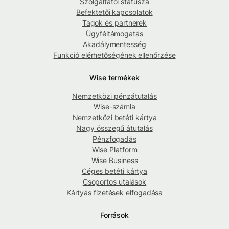
Szolgáltatói státusza
Befektetői kapcsolatok
Tagok és partnerek
Ügyféltámogatás
Akadálymentesség
Funkció elérhetőségének ellenőrzése
Wise termékek
Nemzetközi pénzátutalás
Wise-számla
Nemzetközi betéti kártya
Nagy összegű átutalás
Pénzfogadás
Wise Platform
Wise Business
Céges betéti kártya
Csoportos utalások
Kártyás fizetések elfogadása
Források