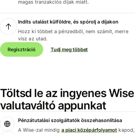
magas tranzakciós díjak miatt.
Indíts utalást külföldre, és spórolj a díjakon
Hozz ki többet a pénzedből, nem számít, merre
visz az utad.
Regisztráció
Tudj meg többet
Töltsd le az ingyenes Wise
valutaváltó appunkat
Pénzátutalási szolgáltatók összehasonlítása
A Wise-zal mindig
a piaci középárfolyamot
kapod,