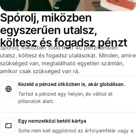
Spórolj, miközben
egyszerűen utalsz,
költesz és fogadsz pénzt
Spórolj, miközben több mint 40 pénznemben
utalsz, költesz és fogadsz utalásokat. Minden, amire
szükséged van, megtalálható egyetlen számlán,
amikor csak szükséged van rá.
Kezeld a pénzed útközben is, akár globálisan.
Tartsd a pénzed egy helyen, és váltsd át
pillanatok alatt.
Egy nemzetközi betéti kártya
Soha nem kell aggódnod az árfolyamfelár vagy a