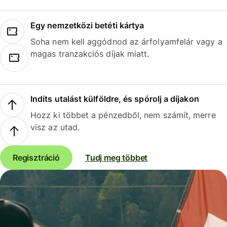
Egy nemzetközi betéti kártya
Soha nem kell aggódnod az árfolyamfelár vagy a
magas tranzakciós díjak miatt.
Indíts utalást külföldre, és spórolj a díjakon
Hozz ki többet a pénzedből, nem számít, merre
visz az utad.
Regisztráció
Tudj meg többet