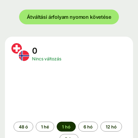
Átváltási árfolyam nyomon követése
0
Nincs változás
Időszak
48 ó
1 hé
1 hó
6 hó
12 hó