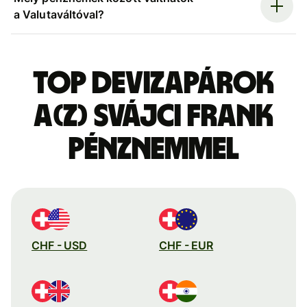
a Valutaváltóval?
Top devizapárok
a(z) svájci frank
pénznemmel
CHF - USD
CHF - EUR