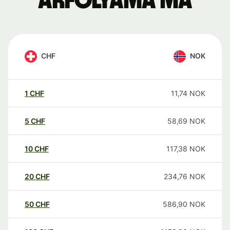
árfolyama ma
CHF
NOK
1
CHF
11,74
NOK
5
CHF
58,69
NOK
10
CHF
117,38
NOK
20
CHF
234,76
NOK
50
CHF
586,90
NOK