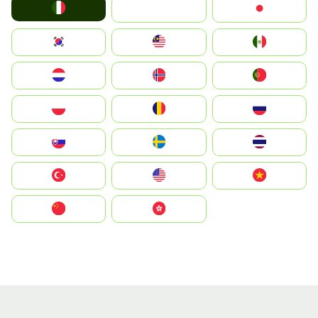
Italia
JA
Japan
South Korea
Malay
Mexico
Nederland
Norge
Portugal
Polska
România
Россия
Slovensko
Ruoŧŧa
ไทย
Türkiye
United States
Vietnam
中国
中國香港特別行政區