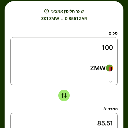
שער חליפין אמצעי
ZK1 ZMW ← 0.8551 ZAR
סכום
ZMW
המרה ל-