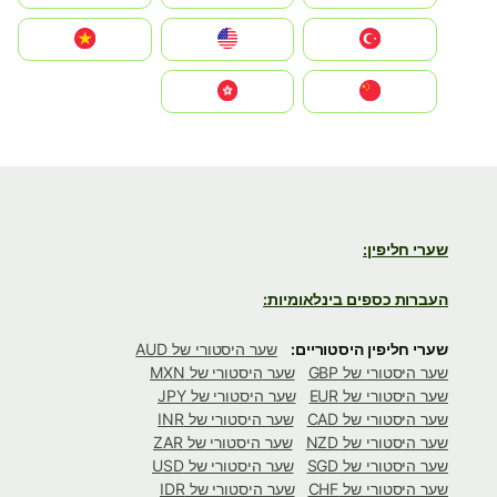
Türkiye
United States
Vietnam
中国
中國香港特別行政區
שערי חליפין:
העברות כספים בינלאומיות:
שערי חליפין היסטוריים:
שער היסטורי של AUD
שער היסטורי של GBP
שער היסטורי של MXN
שער היסטורי של EUR
שער היסטורי של JPY
שער היסטורי של CAD
שער היסטורי של INR
שער היסטורי של NZD
שער היסטורי של ZAR
שער היסטורי של SGD
שער היסטורי של USD
שער היסטורי של CHF
שער היסטורי של IDR