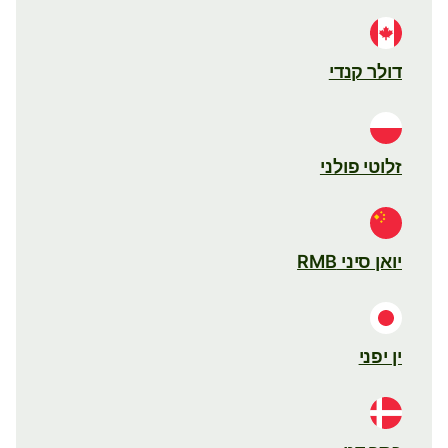
דולר קנדי
זלוטי פולני
יואן סיני RMB
ין יפני