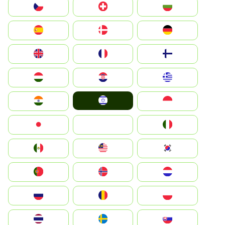
България
Switzerland
Czechia
Deutschland
Denmark
España
Suomi
France
United Kingdom
Greece
Hrvatska
Magyarország
Israel
Indonesia
India
Italia
JA
Japan
South Korea
Malay
Mexico
Nederland
Norge
Portugal
Polska
România
Россия
Slovensko
Ruoŧŧa
ไทย