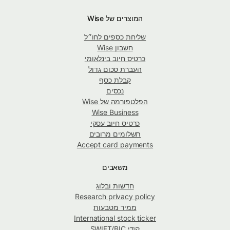
המוצרים של Wise
שליחת כספים לחו״ל
חשבון Wise
כרטיס חיוב בינלאומי
העברת סכום גדול
קבלת כסף
נכסים
הפלטפורמה של Wise
Wise Business
כרטיס חיוב עסקי
תשלומים מרובים
Accept card payments
משאבים
חדשות ובלוג
Research privacy policy
ממיר מטבעות
International stock ticker
קודי SWIFT/BIC