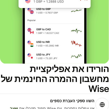
הורידו את אפליקציית
מחשבון ההמרה החינמית של
Wise
השוו ספקי העברת כספים
אין עמלות נסתרות. עם Wise תמיד תקבלו את
שער