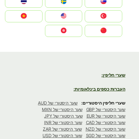
Slovensko
Ruoŧŧa
ไทย
Türkiye
United States
Vietnam
中国
中國香港特別行政區
שערי חליפין:
העברות כספים בינלאומיות:
שערי חליפין היסטוריים:
שער היסטורי של AUD
שער היסטורי של GBP
שער היסטורי של MXN
שער היסטורי של EUR
שער היסטורי של JPY
שער היסטורי של CAD
שער היסטורי של INR
שער היסטורי של NZD
שער היסטורי של ZAR
שער היסטורי של SGD
שער היסטורי של USD