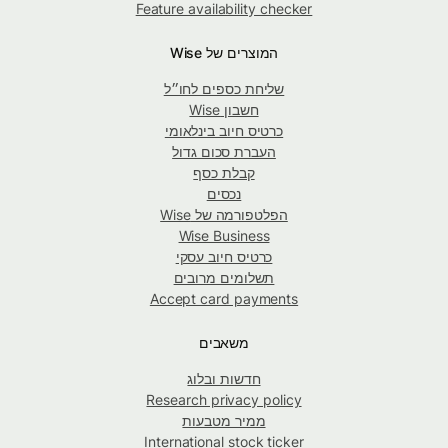
Feature availability checker
המוצרים של Wise
שליחת כספים לחו״ל
חשבון Wise
כרטיס חיוב בינלאומי
העברת סכום גדול
קבלת כסף
נכסים
הפלטפורמה של Wise
Wise Business
כרטיס חיוב עסקי
תשלומים מרובים
Accept card payments
משאבים
חדשות ובלוג
Research privacy policy
ממיר מטבעות
International stock ticker