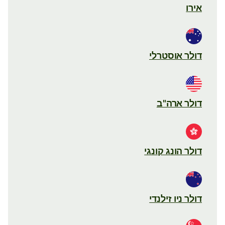
אירו
דולר אוסטרלי
דולר ארה"ב
דולר הונג קונגי
דולר ניו זילנדי