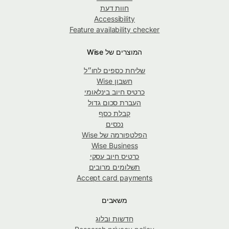
חוות דעת
Accessibility
Feature availability checker
המוצרים של Wise
שליחת כספים לחו״ל
חשבון Wise
כרטיס חיוב בינלאומי
העברת סכום גדול
קבלת כסף
נכסים
הפלטפורמה של Wise
Wise Business
כרטיס חיוב עסקי
תשלומים מרובים
Accept card payments
משאבים
חדשות ובלוג