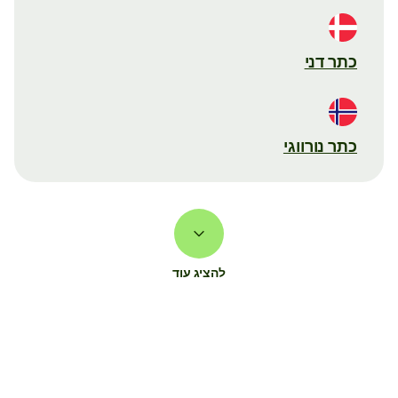
כתר דני
כתר נורווגי
להציג עוד