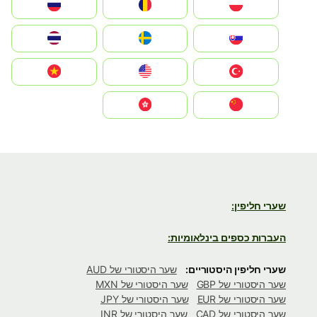
Polska
România
Россия
Slovensko
Ruoŧŧa
ไทย
Türkiye
United States
Vietnam
中国
中國香港特別行政區
שערי חליפין:
העברות כספים בינלאומיות:
שערי חליפין היסטוריים:
שער היסטורי של AUD
שער היסטורי של GBP
שער היסטורי של MXN
שער היסטורי של EUR
שער היסטורי של JPY
שער היסטורי של CAD
שער היסטורי של INR