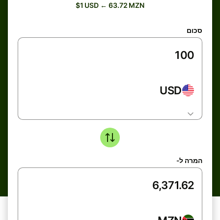
$1 USD ← 63.72 MZN
סכום
USD
המרה ל-