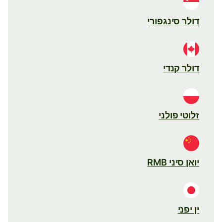
דולר סינגפורי
דולר קנדי
זלוטי פולני
יואן סיני RMB
ין יפני